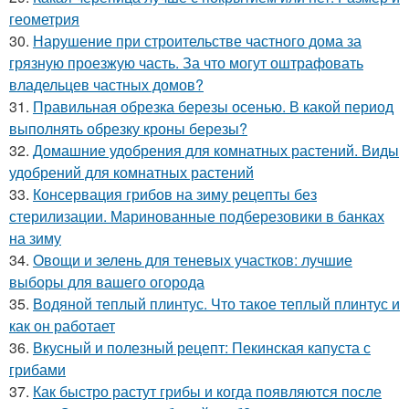
геометрия
30.
Нарушение при строительстве частного дома за
грязную проезжую часть. За что могут оштрафовать
владельцев частных домов?
31.
Правильная обрезка березы осенью. В какой период
выполнять обрезку кроны березы?
32.
Домашние удобрения для комнатных растений. Виды
удобрений для комнатных растений
33.
Консервация грибов на зиму рецепты без
стерилизации. Маринованные подберезовики в банках
на зиму
34.
Овощи и зелень для теневых участков: лучшие
выборы для вашего огорода
35.
Водяной теплый плинтус. Что такое теплый плинтус и
как он работает
36.
Вкусный и полезный рецепт: Пекинская капуста с
грибами
37.
Как быстро растут грибы и когда появляются после