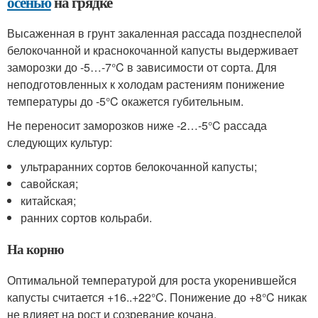
осенью
на грядке
Высаженная в грунт закаленная рассада позднеспелой
белокочанной и краснокочанной капусты выдерживает
заморозки до -5…-7°C в зависимости от сорта. Для
неподготовленных к холодам растениям понижение
температуры до -5°C окажется губительным.
Не переносит заморозков ниже -2…-5°C рассада
следующих культур:
ультраранних сортов белокочанной капусты;
савойская;
китайская;
ранних сортов кольраби.
На корню
Оптимальной температурой для роста укоренившейся
капусты считается +16..+22°C. Понижение до +8°C никак
не влияет на рост и созревание кочана.