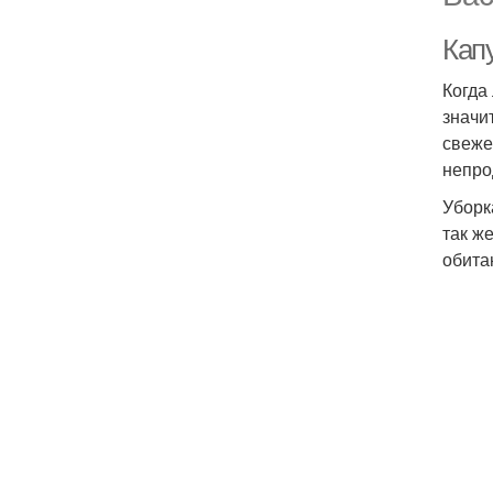
Кап
Когда
значи
свеже
непро
Уборк
так ж
обита