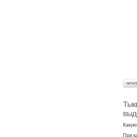
читат
Тык
выд
Какую
При к