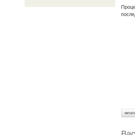
Проце
после
читат
Вас