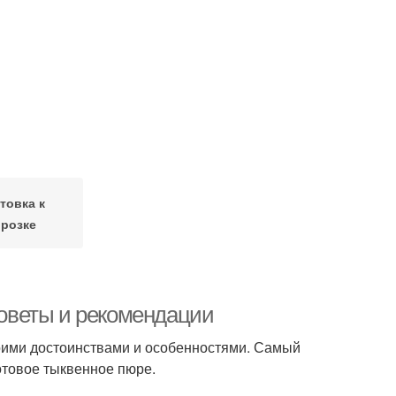
товка к
орозке
 советы и рекомендации
воими достоинствами и особенностями. Самый
отовое тыквенное пюре.