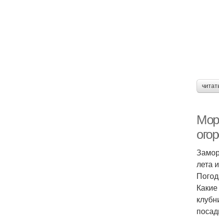
читат
Мор
ого
Замор
лета 
Погод
Какие
клубн
посад