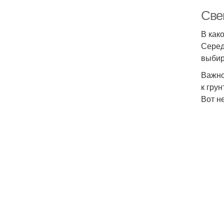
Свек
В как
Серед
выбир
Важно
к грун
Вот н