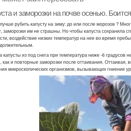
уста и заморозки на почве осенью. Боитс
 лучше рубить капусту на зиму: до или после морозов ? Мн
т, заморозки им не страшны. Но чтобы капуста сохранила сп
сти, воздействие низких температур на нее во время преб
должительным.
а капусты из под снега при температура ниже -6 градусов н
е, как и повторные заморозки после оттаивания. Оттаивая,
ния микроскопических организмов, вызывающих гниение у