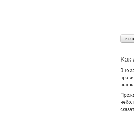
читат
Как 
Вне з
прави
непри
Прежд
небол
сказа