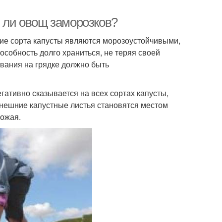
я ли овощ заморозков?
огие сорта капусты являются морозоустойчивыми,
особность долго храниться, не теряя своей
ывания на грядке должно быть
егативно сказывается на всех сортах капусты,
 внешние капустные листья становятся местом
рожая.