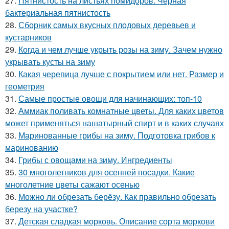
27.
Пятнистость на листьях помидоров. Черная
бактериальная пятнистость
28.
Сборник самых вкусных плодовых деревьев и
кустарников
29.
Когда и чем лучше укрыть розы на зиму. Зачем нужно
укрывать кусты на зиму
30.
Какая черепица лучше с покрытием или нет. Размер и
геометрия
31.
Самые простые овощи для начинающих: топ-10
32.
Аммиак поливать комнатные цветы. Для каких цветов
может применяться нашатырный спирт и в каких случаях
33.
Маринованные грибы на зиму. Подготовка грибов к
маринованию
34.
Грибы с овощами на зиму. Ингредиенты
35.
30 многолетников для осенней посадки. Какие
многолетние цветы сажают осенью
36.
Можно ли обрезать берёзу. Как правильно обрезать
березу на участке?
37.
Детская сладкая морковь. Описание сорта моркови