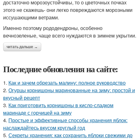
достаточно морозоустойчивы, то о цветочных почках
этого не скажешь- они легко повреждаются морозными
иссушающими ветрами.
Именно поэтому рододендроны, особенно
вечнозеленые, чаще всего нуждаются в зимнем укрытии.
читать дальше →
Последние обновления на сайте:
1.
Как и зачем обрезать малину: полное руководство
2.
Огурцы корнишоны маринованные на зиму: простой и
вкусный рецепт
3.
Как приготовить корнишоны в кисло-сладком
маринаде с горчицей на зиму
4.
Простые и эффективные способы хранения яблок:
наслаждайтесь вкусом круглый год
5.
Секреты хранения: как сохранить яблоки свежими до