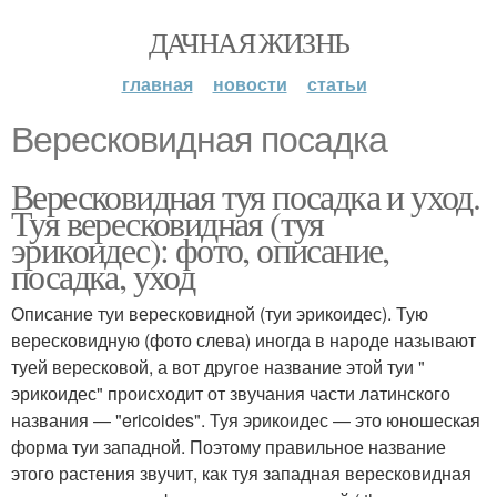
ДАЧНАЯ ЖИЗНЬ
главная
новости
статьи
Вересковидная посадка
Вересковидная туя посадка и уход.
Туя вересковидная (туя
эрикоидес): фото, описание,
посадка, уход
Описание туи вересковидной (туи эрикоидес). Тую
вересковидную (фото слева) иногда в народе называют
туей вересковой, а вот другое название этой туи "
эрикоидес" происходит от звучания части латинского
названия — "ericoides". Туя эрикоидес — это юношеская
форма туи западной. Поэтому правильное название
этого растения звучит, как туя западная вересковидная