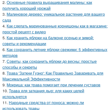
2.
Основные правила выращивания малины: как
получить хороший урожай
3.
Малиновое дерево: уникальное растение для вашего
сада
4.
Как сделать маринованные корнишоны как в магазине:
простой рецепт с видео
5.
Как хранить яблоки на балконе осенью и зимой:
советы и рекомендации
6.
Как сохранить летние яблоки свежими: 5 эффективных
методов
7.
Советы, как сохранить яблоки до весны: простые
способы и секреты
8.
Трава 'Заткни Гузно': Как Правильно Заваривать для
Максимальной Эффективности
9.
Мокрица: как трава помогает при лечении суставов
10.
Трава для заткания дыр: для каких целей
используется
11.
Народные средства от поноса: можно ли
использовать травы