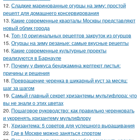
12.
Сладкие маринованные огурцы на зиму: простой
рецепт для домашнего консервирования
13.
Какие современные кварталы Москвы представляют
новый облик города
14.
Топ-10 оригинальных рецептов закруток из огурцов
15.
Огурцы на зиму резаные: самые вкусные рецепты
16.
Какие современные культурные проекты
реализуются в Барнауле
17.
Почему у фикуса бенджамина желтеют листья:
причины и решения
18.
Превращение черенка в шикарный куст за месяц:
шаг за шагом
19.
Самый главный секрет хризантемы мультифлора: что
вы не знали о этих цветах
20.
Пошаговое руководство: как правильно черенковать
и укоренять хризантему мультифлору
21.
Хризантема: 5 советов для успешного выращивания
22.
Где в Москве можно заняться спортом