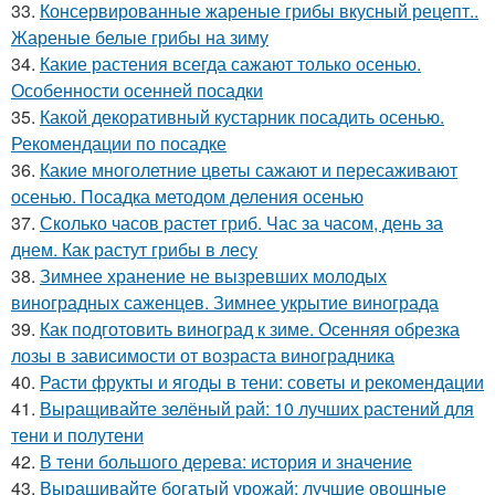
33.
Консервированные жареные грибы вкусный рецепт..
Жареные белые грибы на зиму
34.
Какие растения всегда сажают только осенью.
Особенности осенней посадки
35.
Какой декоративный кустарник посадить осенью.
Рекомендации по посадке
36.
Какие многолетние цветы сажают и пересаживают
осенью. Посадка методом деления осенью
37.
Сколько часов растет гриб. Час за часом, день за
днем. Как растут грибы в лесу
38.
Зимнее хранение не вызревших молодых
виноградных саженцев. Зимнее укрытие винограда
39.
Как подготовить виноград к зиме. Осенняя обрезка
лозы в зависимости от возраста виноградника
40.
Расти фрукты и ягоды в тени: советы и рекомендации
41.
Выращивайте зелёный рай: 10 лучших растений для
тени и полутени
42.
В тени большого дерева: история и значение
43.
Выращивайте богатый урожай: лучшие овощные