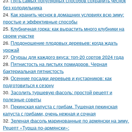
23.
Пять самых популярных способов сохранить чеснок
без холодильника
24.
Как хранить чеснок в домашних условиях всю зиму:
простые и эффективные способы
25.
Клубничная горка: как вырастить много клубники на
своем участке
26.
Плодоношение плодовых деревьев: когда ждать
урожай
27.
Огурцы для каждого вкуса: топ-20 сортов 2024 года
28.
Пятнистость на листьях помидоров. Черная
бактериальная пятнистость
29.
Осенние посадки деревьев и кустарников: как
подготовиться к сезону
30.
Засолить туршевую фасоль: простой рецепт и
полезные советы
31.
Пекинская капуста с грибам. Тушеная пекинская
капуста с грибами, очень нежная и сочная
32.
Зеленая фасоль маринованные по армянски на зиму.
Рецепт «Турша по-армянски»: