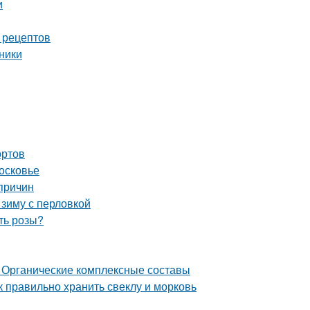
и
 рецептов
ники
ортов
осковье
причин
 зиму с перловкой
ть розы?
 Органические комплексные составы
к правильно хранить свеклу и морковь