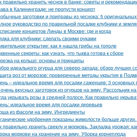
к правильно хранить чеснок в банке: советы и рекомендаци
ава в Калининграде: не пропусти концерт
обычные заготовки и приправы из чеснока: 5 оригинальных
лное руководство по правильной посадке клубники и земля
списание концертов Линды в Москве: где и когда
ядка для клубники: сделать своими руками
ивительное открытие: как я нашла грибы на тополе
квенные секреты: как узнать, что тыква готова к сборе
резка на кольцо: основы и принципы
бор идеального огурца для северо-запада: обзор лучших с
щита роз от морозов: проверенные методы укрытия в Подм
ень – идеальное время для посадки саженцев: 3 основных 
 очень вкусных заготовок из огурцов на зиму. Рассольник на
гда укрывать розы в средней полосе. Как правильно укрыва
ень: идеальное время для посадки деревьев
рша из фасоли на зиму. Ингредиенты
ганические удобрения показаны жимолости больше других.
к правильно хранить свеклу и морковь. Закладка урожая: ка
орка моркови на хранение на зиму. Уборка корнеплода