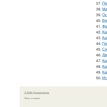
37.
Пе
38.
Ма
39.
Ос
40.
Вя
41.
Фа
42.
Ка
43.
Ка
44.
Гр
45.
Ск
46.
Дв
47.
Ка
48.
Ка
49.
Ка
50.
Ис
© 2026 Дачная жизнь
Жизнь за городом