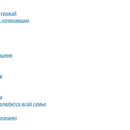
ь урожай
я начинающих
машние
в
а
полюбится всей семье
аизнанку