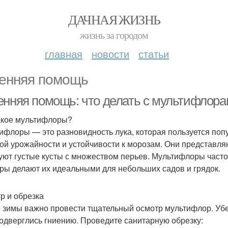
ДАЧНАЯ ЖИЗНЬ
жизнь за городом
главная
новости
статьи
енняя помощь
енняя помощь: что делать с мультифлор
акое мультифлоры?
ифлоры — это разновидность лука, которая пользуется поп
ой урожайности и устойчивости к морозам. Они представл
уют густые кусты с множеством перьев. Мультифлоры часто
ры делают их идеальными для небольших садов и грядок.
р и обрезка
 зимы важно провести тщательный осмотр мультифлор. Убед
подверглись гниению. Проведите санитарную обрезку: