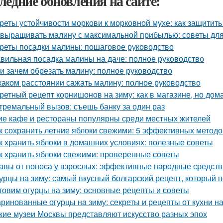
ледние обновления на сайте:
реты устойчивости моркови к морковной мухе: как защитит
 выращивать малину с максимальной прибылью: советы дл
реты посадки малины: пошаговое руководство
вильная посадка малины на даче: полное руководство
 и зачем обрезать малину: полное руководство
каком расстоянии сажать малину: полное руководство
ретный рецепт корнишонов на зиму: как в магазине, но до
тремальный вызов: съешь банку за один раз
ие кафе и рестораны популярны среди местных жителей
к сохранить летние яблоки свежими: 5 эффективных методо
к хранить яблоки в домашних условиях: полезные советы
к хранить яблоки свежими: проверенные советы
авы от поноса у взрослых: эффективные народные средств
урцы на зиму: самый вкусный болгарский рецепт, который 
товим огурцы на зиму: основные рецепты и советы
ринованные огурцы на зиму: секреты и рецепты от кухни н
кие музеи Москвы представляют искусство разных эпох