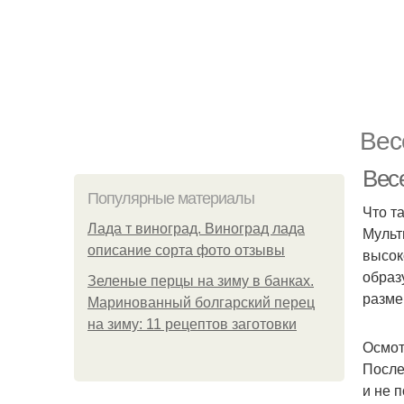
Вес
Вес
Популярные материалы
Что т
Лада т виноград. Виноград лада
Мульт
описание сорта фото отзывы
высок
образ
Зеленые перцы на зиму в банках.
разме
Маринованный болгарский перец
на зиму: 11 рецептов заготовки
Осмот
После
и не 