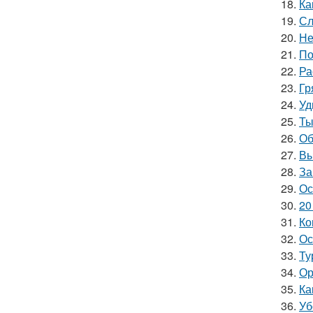
18.
Ка
19.
Сл
20.
Не
21.
По
22.
Ра
23.
Гр
24.
Уд
25.
Ты
26.
Об
27.
Вы
28.
За
29.
Ос
30.
20
31.
Ко
32.
Ос
33.
Ту
34.
Ор
35.
Ка
36.
Уб