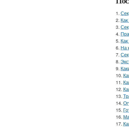
Пос
1.
Сек
2.
Как
3.
Сек
4.
Пра
5.
Как
6.
На 
7.
Сек
8.
Экс
9.
Как
10.
Ка
11.
Ка
12.
Ка
13.
Тр
14.
Ог
15.
Го
16.
Ма
17.
Ка