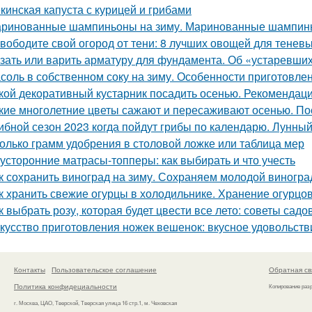
кинская капуста с курицей и грибами
ринованные шампиньоны на зиму. Маринованные шампинь
вободите свой огород от тени: 8 лучших овощей для теневы
зать или варить арматуру для фундамента. Об «устаревши
соль в собственном соку на зиму. Особенности приготовле
кой декоративный кустарник посадить осенью. Рекомендаци
кие многолетние цветы сажают и пересаживают осенью. По
ибной сезон 2023 когда пойдут грибы по календарю. Лунный
олько грамм удобрения в столовой ложке или таблица мер
усторонние матрасы-топперы: как выбирать и что учесть
к сохранить виноград на зиму. Сохраняем молодой виногра
к хранить свежие огурцы в холодильнике. Хранение огурцо
к выбрать розу, которая будет цвести все лето: советы садо
кусство приготовления ножек вешенок: вкусное удовольств
Контакты
Пользовательское соглашение
Обратная св
Политика конфидециальности
Копирование раз
г. Москва, ЦАО, Тверской, Тверская улица 16 стр.1, м. Чеховская