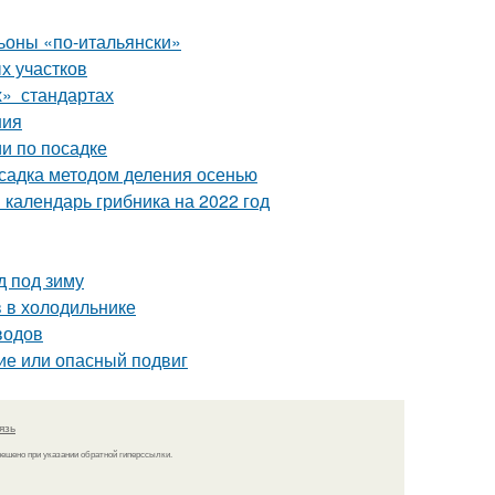
оны «по-итальянски»
х участков
х» стандартах
ния
и по посадке
садка методом деления осенью
 календарь грибника на 2022 год
д под зиму
в в холодильнике
водов
ие или опасный подвиг
язь
решено при указании обратной гиперссылки.