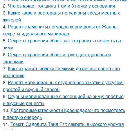
2.
Что означает толщина 1 см и 3 почки у основания
3.
Какие кафе и рестораны популярны среди местных
жителей
4.
Рецепт знаменитых огурцов корнишоны от Жанны:
секреты идеального маринада
5.
Секреты хранения яблок: как сохранить свежесть на
зиму
6.
Секреты хранения яблок и груш для здоровья и
экономии
7.
Как сохранить яблоки свежими до весны: советы по
хранению
8.
Рецепт маринованных огурцов без закатки с уксусом:
простой и вкусный способ
9.
Огурцы маринованные с эссенцией на зиму: простые
и вкусные рецепты
10.
Достопримечательности Краснодара: что посмотреть
в первую очередь
11.
Томат 'Садовита Таня F1': секреты высокого урожая