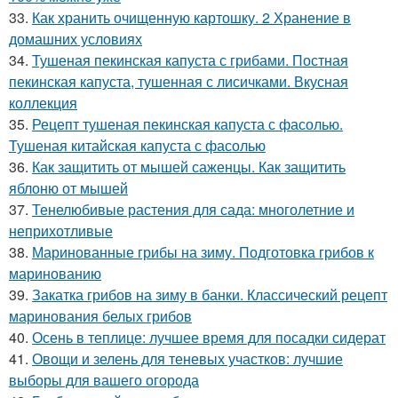
33.
Как хранить очищенную картошку. 2 Хранение в
домашних условиях
34.
Тушеная пекинская капуста с грибами. Постная
пекинская капуста, тушенная с лисичками. Вкусная
коллекция
35.
Рецепт тушеная пекинская капуста с фасолью.
Тушеная китайская капуста с фасолью
36.
Как защитить от мышей саженцы. Как защитить
яблоню от мышей
37.
Тенелюбивые растения для сада: многолетние и
неприхотливые
38.
Маринованные грибы на зиму. Подготовка грибов к
маринованию
39.
Закатка грибов на зиму в банки. Классический рецепт
маринования белых грибов
40.
Осень в теплице: лучшее время для посадки сидерат
41.
Овощи и зелень для теневых участков: лучшие
выборы для вашего огорода