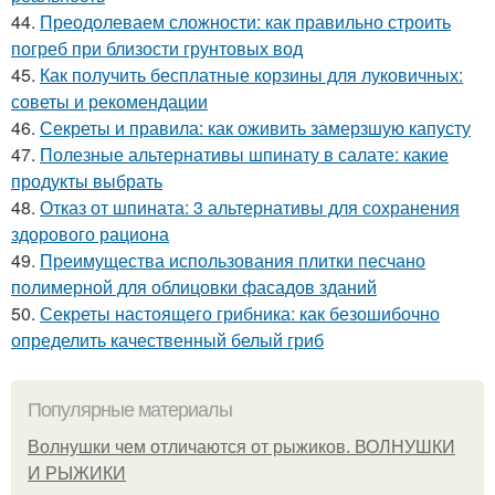
44.
Преодолеваем сложности: как правильно строить
погреб при близости грунтовых вод
45.
Как получить бесплатные корзины для луковичных:
советы и рекомендации
46.
Секреты и правила: как оживить замерзшую капусту
47.
Полезные альтернативы шпинату в салате: какие
продукты выбрать
48.
Отказ от шпината: 3 альтернативы для сохранения
здорового рациона
49.
Преимущества использования плитки песчано
полимерной для облицовки фасадов зданий
50.
Секреты настоящего грибника: как безошибочно
определить качественный белый гриб
Популярные материалы
Волнушки чем отличаются от рыжиков. ВОЛНУШКИ
И РЫЖИКИ