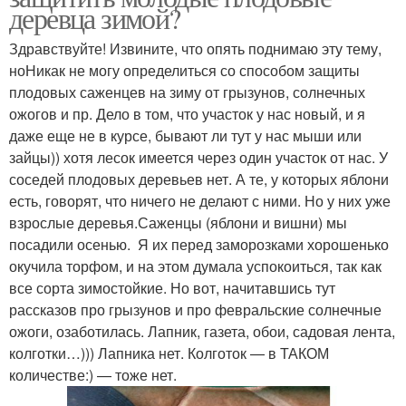
деревца зимой?
Здравствуйте! Извините, что опять поднимаю эту тему,
ноНикак не могу определиться со способом защиты
плодовых саженцев на зиму от грызунов, солнечных
ожогов и пр. Дело в том, что участок у нас новый, и я
даже еще не в курсе, бывают ли тут у нас мыши или
зайцы)) хотя лесок имеется через один участок от нас. У
соседей плодовых деревьев нет. А те, у которых яблони
есть, говорят, что ничего не делают с ними. Но у них уже
взрослые деревья.Саженцы (яблони и вишни) мы
посадили осенью. Я их перед заморозками хорошенько
окучила торфом, и на этом думала успокоиться, так как
все сорта зимостойкие. Но вот, начитавшись тут
рассказов про грызунов и про февральские солнечные
ожоги, озаботилась. Лапник, газета, обои, садовая лента,
колготки…))) Лапника нет. Колготок — в ТАКОМ
количестве:) — тоже нет.