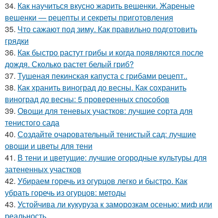
34.
Как научиться вкусно жарить вешенки. Жареные
вешенки — рецепты и секреты приготовления
35.
Что сажают под зиму. Как правильно подготовить
грядки
36.
Как быстро растут грибы и когда появляются после
дождя. Сколько растет белый гриб?
37.
Тушеная пекинская капуста с грибами рецепт..
38.
Как хранить виноград до весны. Как сохранить
виноград до весны: 5 проверенных способов
39.
Овощи для теневых участков: лучшие сорта для
тенистого сада
40.
Создайте очаровательный тенистый сад: лучшие
овощи и цветы для тени
41.
В тени и цветущие: лучшие огородные культуры для
затененных участков
42.
Убираем горечь из огурцов легко и быстро. Как
убрать горечь из огурцов: методы
43.
Устойчива ли кукуруза к заморозкам осенью: миф или
реальность