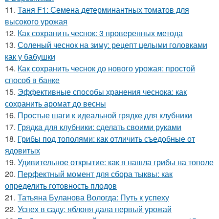
11.
Таня F1: Семена детерминантных томатов для
высокого урожая
12.
Как сохранить чеснок: 3 проверенных метода
13.
Соленый чеснок на зиму: рецепт целыми головками
как у бабушки
14.
Как сохранить чеснок до нового урожая: простой
способ в банке
15.
Эффективные способы хранения чеснока: как
сохранить аромат до весны
16.
Простые шаги к идеальной грядке для клубники
17.
Грядка для клубники: сделать своими руками
18.
Грибы под тополями: как отличить съедобные от
ядовитых
19.
Удивительное открытие: как я нашла грибы на тополе
20.
Перфектный момент для сбора тыквы: как
определить готовность плодов
21.
Татьяна Буланова Вологда: Путь к успеху
22.
Успех в саду: яблоня дала первый урожай