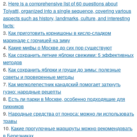
2.
Here is a comprehensive list of 60 questions about
Tolyatti, organized into a single sequence, covering various
aspects such as history, landmarks, culture, and interesting
facts:
3.
Как приготовить корнишоны в кисло-сладком
маринаде с горчицей на зиму
4.
Какие мифы о Москве до сих пор существуют
5.
Как сохранить летние яблоки свежими: 5 эффективных
методов
6.
Как сохранить яблоки и груши до зимы: полезные
советы и проверенные методы
7.
Как мелколепестник канадский помогает заткнуть
гузно: народные рецепты
8.
Есть ли парки в Москве, особенно подходящие для
пикников
9.
Народные средства от поноса: можно ли использовать
травы
10.
Какие прогулочные маршруты можно рекомендовать
в Березниках