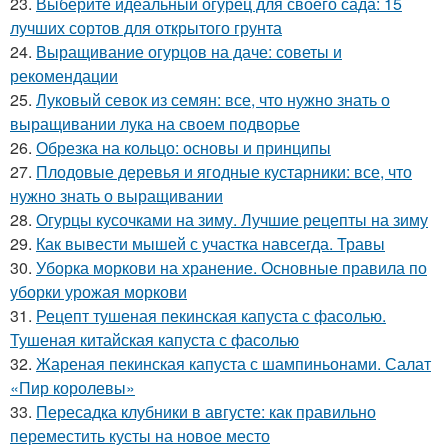
23.
Выберите идеальный огурец для своего сада: 15
лучших сортов для открытого грунта
24.
Выращивание огурцов на даче: советы и
рекомендации
25.
Луковый севок из семян: все, что нужно знать о
выращивании лука на своем подворье
26.
Обрезка на кольцо: основы и принципы
27.
Плодовые деревья и ягодные кустарники: все, что
нужно знать о выращивании
28.
Огурцы кусочками на зиму. Лучшие рецепты на зиму
29.
Как вывести мышей с участка навсегда. Травы
30.
Уборка моркови на хранение. Основные правила по
уборки урожая моркови
31.
Рецепт тушеная пекинская капуста с фасолью.
Тушеная китайская капуста с фасолью
32.
Жареная пекинская капуста с шампиньонами. Салат
«Пир королевы»
33.
Пересадка клубники в августе: как правильно
переместить кусты на новое место