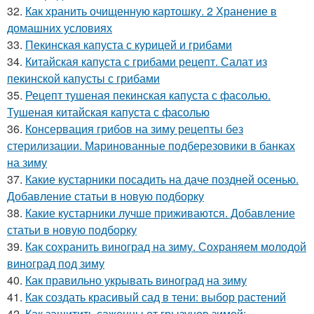
32.
Как хранить очищенную картошку. 2 Хранение в
домашних условиях
33.
Пекинская капуста с курицей и грибами
34.
Китайская капуста с грибами рецепт. Салат из
пекинской капусты с грибами
35.
Рецепт тушеная пекинская капуста с фасолью.
Тушеная китайская капуста с фасолью
36.
Консервация грибов на зиму рецепты без
стерилизации. Маринованные подберезовики в банках
на зиму
37.
Какие кустарники посадить на даче поздней осенью.
Добавление статьи в новую подборку
38.
Какие кустарники лучше приживаются. Добавление
статьи в новую подборку
39.
Как сохранить виноград на зиму. Сохраняем молодой
виноград под зиму
40.
Как правильно укрывать виноград на зиму
41.
Как создать красивый сад в тени: выбор растений
42.
Как защитить саженцы от грызунов зимой: