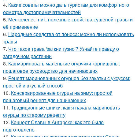
4.
Какие советы можно дать туристам для комфортного
осмотра достопримечательностей
5.
Мелколепестник: полезные свойства сушёной травы и
её применение
6.
Народные средства от поноса: можно ли использовать
травы
7.
Что такое трава 'заткни гузно'? Узнайте правду о
загадочном растении
8.
Как мариновать маленькие огурчики корнишоны:
пошаговое руководство для начинающих
9.
Рецепт маринованных огурцов без закатки с уксусом:
простой и вкусный способ
10.
Консервированные огурцы на зиму: простой
пошаговый рецепт для начинающих
11.
Традиционные шпики: как я начала мариновать
огурцы по старому рецепту
12.
Концерт Славы в Ангарске: как это было
подготовлено
13.
Какие основные достопримечательности Санкт-