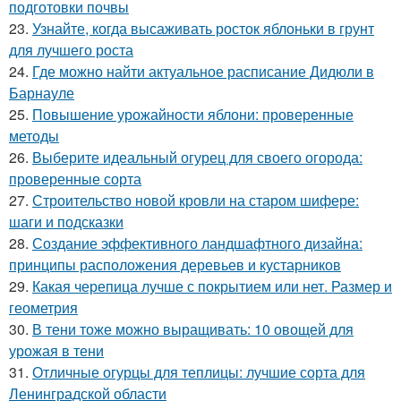
подготовки почвы
23.
Узнайте, когда высаживать росток яблоньки в грунт
для лучшего роста
24.
Где можно найти актуальное расписание Дидюли в
Барнауле
25.
Повышение урожайности яблони: проверенные
методы
26.
Выберите идеальный огурец для своего огорода:
проверенные сорта
27.
Строительство новой кровли на старом шифере:
шаги и подсказки
28.
Создание эффективного ландшафтного дизайна:
принципы расположения деревьев и кустарников
29.
Какая черепица лучше с покрытием или нет. Размер и
геометрия
30.
В тени тоже можно выращивать: 10 овощей для
урожая в тени
31.
Отличные огурцы для теплицы: лучшие сорта для
Ленинградской области