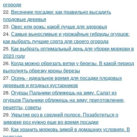
огороде
22.
Весенние посадки: как правильно высадить
плодовые деревья
23.
Овес или рожь: какой лучше для здоровья
24.
Самые выносливые и урожайные гибриды огурцов:
как выбрать лучшие сорта для своего огорода
25.
Как выбрать оптимальный день для уборки моркови в
2023 году
26.
Когда можно обрезать ветки у березы. В какой период
выполнять обрезку кроны березы
27.
Осень - идеальное время для посадки плодовых
деревьев и ягодных кустарников
28.
Огурцы Пальчики оближешь на зиму. Салат из
огурцов Пальчики оближешь на зиму: приготовление,
рецепты, советы
29.
Укрытие роз в средней полосе. Позаботиться о
зимовке роз нужно еще во время посадки
30.
Как хранить морковь зимой в домашних условиях. В
подвале