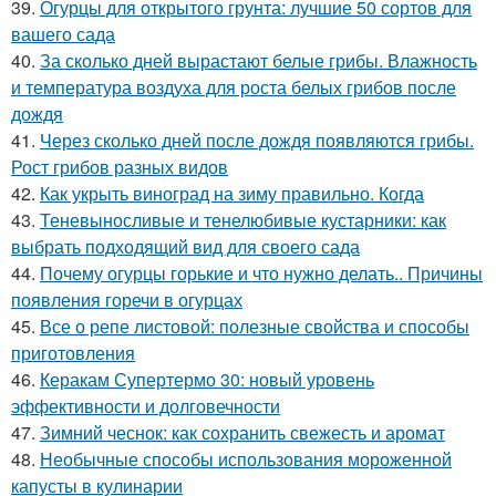
39.
Огурцы для открытого грунта: лучшие 50 сортов для
вашего сада
40.
За сколько дней вырастают белые грибы. Влажность
и температура воздуха для роста белых грибов после
дождя
41.
Через сколько дней после дождя появляются грибы.
Рост грибов разных видов
42.
Как укрыть виноград на зиму правильно. Когда
43.
Теневыносливые и тенелюбивые кустарники: как
выбрать подходящий вид для своего сада
44.
Почему огурцы горькие и что нужно делать.. Причины
появления горечи в огурцах
45.
Все о репе листовой: полезные свойства и способы
приготовления
46.
Керакам Супертермо 30: новый уровень
эффективности и долговечности
47.
Зимний чеснок: как сохранить свежесть и аромат
48.
Необычные способы использования мороженной
капусты в кулинарии