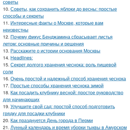
советы
10.
Советы, как сохранить яблоки до весны: простые
способы и секреты
11.
Интересные факты о Москве, которые вам
неизвестны
12.
Почему фикус Бенджамина сбрасывает листья
летом: основные причины и решения
13.
Расскажите о истории основания Москвы
14.
Headlines:
15.
Секрет долгого хранения чеснока: роль пищевой
соли
16.
Очень простой и надежный способ хранения чеснока
17.
Простые способы хранения чеснока зимой
18.
Как посадить клубнику весной: простое руководство
для начинающих
19.
Улучшите свой сад: простой способ подготовить
грядку для посадки клубники
20.
Как празднуется День города в Перми
21.
Лунный календарь и время уборки тыквы в Амурском