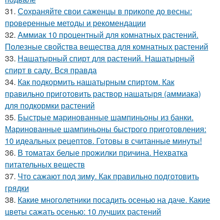
31.
Сохраняйте свои саженцы в прикопе до весны:
проверенные методы и рекомендации
32.
Аммиак 10 процентный для комнатных растений.
Полезные свойства вещества для комнатных растений
33.
Нашатырный спирт для растений. Нашатырный
спирт в саду. Вся правда
34.
Как подкормить нашатырным спиртом. Как
правильно приготовить раствор нашатыря (аммиака)
для подкормки растений
35.
Быстрые маринованные шампиньоны из банки.
Маринованные шампиньоны быстрого приготовления:
10 идеальных рецептов. Готовы в считанные минуты!
36.
В томатах белые прожилки причина. Нехватка
питательных веществ
37.
Что сажают под зиму. Как правильно подготовить
грядки
38.
Какие многолетники посадить осенью на даче. Какие
цветы сажать осенью: 10 лучших растений