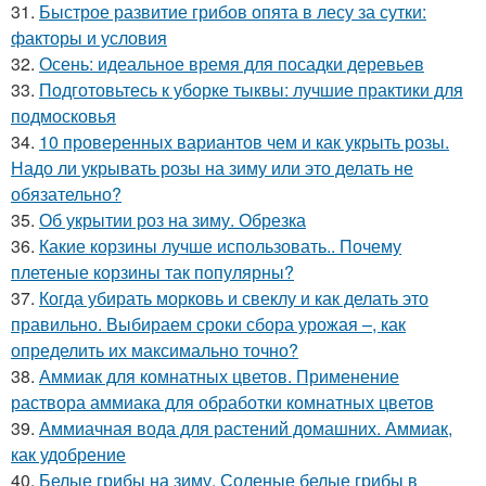
31.
Быстрое развитие грибов опята в лесу за сутки:
факторы и условия
32.
Осень: идеальное время для посадки деревьев
33.
Подготовьтесь к уборке тыквы: лучшие практики для
подмосковья
34.
10 проверенных вариантов чем и как укрыть розы.
Надо ли укрывать розы на зиму или это делать не
обязательно?
35.
Об укрытии роз на зиму. Обрезка
36.
Какие корзины лучше использовать.. Почему
плетеные корзины так популярны?
37.
Когда убирать морковь и свеклу и как делать это
правильно. Выбираем сроки сбора урожая –, как
определить их максимально точно?
38.
Аммиак для комнатных цветов. Применение
раствора аммиака для обработки комнатных цветов
39.
Аммиачная вода для растений домашних. Аммиак,
как удобрение
40.
Белые грибы на зиму. Соленые белые грибы в