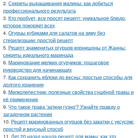
2.
Секреты выращивания малины: как добиться
профессионального результата
3.
Кто пробует, все просят рецепт: уникальное блюдо,
которое покоряет всех
4.
Огурцы кубиками для салатов на зиму без
стерилизации: простой рецепт
5.
Рецепт знаменитых огурцов корнишоны от Жанны:
секреты идеального маринада
6.
Маринование мелких огурчиков: пошаговое
руководство для начинающих
7.
Как сохранить яблоки до весны: простые способы для
долгого хранения
8.
Мелколепестник: полезные свойства сушёной травы и
её применение
9.
Что такое трава 'заткни гузно'? Узнайте правду о
загадочном растении
10.
Рецепт маринованных огурцов без закатки с уксусом:
простой и вкусный способ
11.
Лет 20 назад нашла рецепт для мамы: как это