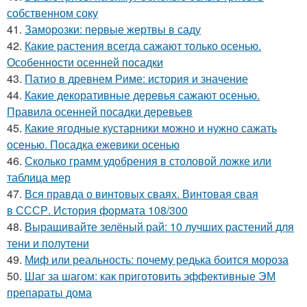
собственном соку
41.
Заморозки: первые жертвы в саду
42.
Какие растения всегда сажают только осенью.
Особенности осенней посадки
43.
Патио в древнем Риме: история и значение
44.
Какие декоративные деревья сажают осенью.
Правила осенней посадки деревьев
45.
Какие ягодные кустарники можно и нужно сажать
осенью. Посадка ежевики осенью
46.
Сколько грамм удобрения в столовой ложке или
таблица мер
47.
Вся правда о винтовых сваях. Винтовая свая
в СССР. История формата 108/300
48.
Выращивайте зелёный рай: 10 лучших растений для
тени и полутени
49.
Миф или реальность: почему редька боится мороза
50.
Шаг за шагом: как приготовить эффективные ЭМ
препараты дома