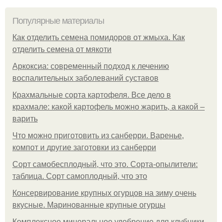
Популярные материалы
Как отделить семена помидоров от жмыха. Как
отделить семена от мякоти
Аркоксиа: современный подход к лечению
воспалительных заболеваний суставов
Крахмальные сорта картофеля. Все дело в
крахмале: какой картофель можно жарить, а какой –
варить
Что можно приготовить из санберри. Варенье,
компот и другие заготовки из санберри
Сорт самобесплодный, что это. Сорта-опылители:
таблица. Сорт самоплодный, что это
Консервирование крупных огурцов на зиму очень
вкусные. Маринованные крупные огурцы
Комплексное минеральное удобрение для клубники.