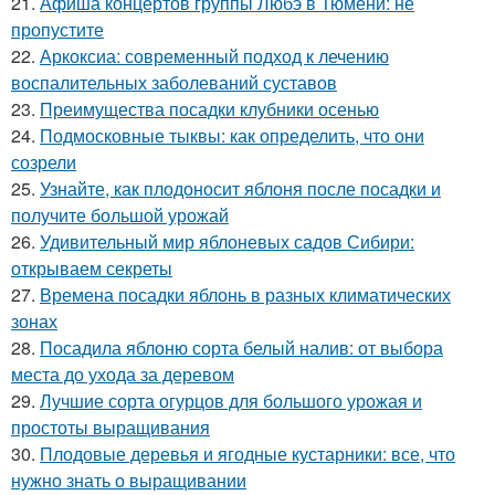
21.
Афиша концертов группы Любэ в Тюмени: не
пропустите
22.
Аркоксиа: современный подход к лечению
воспалительных заболеваний суставов
23.
Преимущества посадки клубники осенью
24.
Подмосковные тыквы: как определить, что они
созрели
25.
Узнайте, как плодоносит яблоня после посадки и
получите большой урожай
26.
Удивительный мир яблоневых садов Сибири:
открываем секреты
27.
Времена посадки яблонь в разных климатических
зонах
28.
Посадила яблоню сорта белый налив: от выбора
места до ухода за деревом
29.
Лучшие сорта огурцов для большого урожая и
простоты выращивания
30.
Плодовые деревья и ягодные кустарники: все, что
нужно знать о выращивании