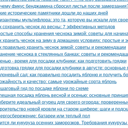
чему фикус бенджамина сбросил листья после замерзания?
кие исторические памятники дошли до наших дней
изантемы мультифлора: это та, которую вы искали для свое
к сохранить чеснок до весны: 7 эффективных методов
остые способы хранения чеснока зимой: советы для начи
к хранить чеснок на зиму в домашних условиях: простые и
к правильно хранить чеснок зимой: советы и рекомендации
анение чеснока в стеклянных банках: советы и рекомендац
енью - время для посадки клубники: как подготовить грядки
дготовка грядки для посадки клубники в августе: основные
лоневый сад: как правильно посадить яблоню и получить 
ожайность и качество: самые урожайные сорта яблонь
шаговый гид по посадке яблони по схеме
пешная посадка яблонь весной и осенью: основные принци
берите идеальный огурец для своего огорода: проверенны
роительство новой кровли на старом шифере: шаги и подск
ергосбережение: батареи или теплый пол
ится ли кукуруза осенних заморозков. Требования кукурузы