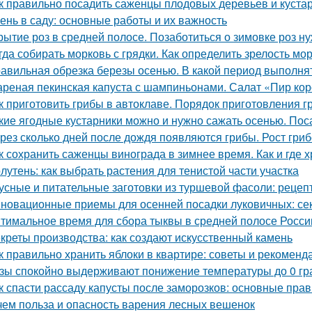
к правильно посадить саженцы плодовых деревьев и куста
ень в саду: основные работы и их важность
рытие роз в средней полосе. Позаботиться о зимовке роз н
гда собирать морковь с грядки. Как определить зрелость мо
авильная обрезка березы осенью. В какой период выполня
реная пекинская капуста с шампиньонами. Салат «Пир ко
к приготовить грибы в автоклаве. Порядок приготовления 
кие ягодные кустарники можно и нужно сажать осенью. Пос
рез сколько дней после дождя появляются грибы. Рост гри
к сохранить саженцы винограда в зимнее время. Как и где 
лутень: как выбрать растения для тенистой части участка
усные и питательные заготовки из туршевой фасоли: рецеп
новационные приемы для осенней посадки луковичных: се
тимальное время для сбора тыквы в средней полосе России:
креты производства: как создают искусственный камень
к правильно хранить яблоки в квартире: советы и рекоменд
зы спокойно выдерживают понижение температуры до 0 гра
к спасти рассаду капусты после заморозков: основные пр
чем польза и опасность варения лесных вешенок