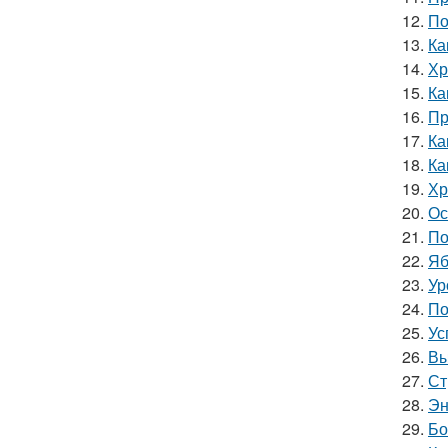
12.
По
13.
Ка
14.
Хр
15.
Ка
16.
Пр
17.
Ка
18.
Ка
19.
Хр
20.
Ос
21.
По
22.
Яб
23.
Ур
24.
По
25.
Ус
26.
Вы
27.
Ст
28.
Эн
29.
Бо