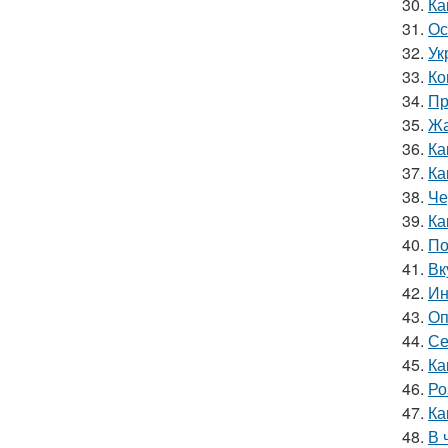
30.
Ка
31.
Ос
32.
Ук
33.
Ко
34.
Пр
35.
Жа
36.
Ка
37.
Ка
38.
Че
39.
Ка
40.
По
41.
Вк
42.
Ин
43.
Оп
44.
Се
45.
Ка
46.
Ро
47.
Ка
48.
В 