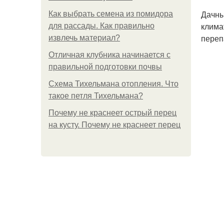
Дачны
Как выбрать семена из помидора
клима
для рассады. Как правильно
переп
извлечь материал?
Отличная клубника начинается с
правильной подготовки почвы
Схема Тихельмана отопления. Что
такое петля Тихельмана?
Почему не краснеет острый перец
на кусту. Почему не краснеет перец