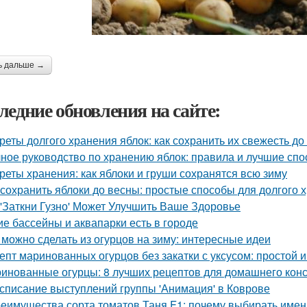
ь дальше →
ледние обновления на сайте:
реты долгого хранения яблок: как сохранить их свежесть до
ное руководство по хранению яблок: правила и лучшие сп
реты хранения: как яблоки и груши сохранятся всю зиму
 сохранить яблоки до весны: простые способы для долгого 
 'Заткни Гузно' Может Улучшить Ваше Здоровье
ие бассейны и аквапарки есть в городе
 можно сделать из огурцов на зиму: интересные идеи
епт маринованных огурцов без закатки с уксусом: простой 
инованные огурцы: 8 лучших рецептов для домашнего кон
списание выступлений группы 'Анимация' в Коврове
еимущества сорта томатов Таня F1: почему выбирать имен