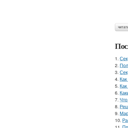
читат
Пос
1.
Сек
2.
Пол
3.
Сек
4.
Как
5.
Как
6.
Как
7.
Что
8.
Рец
9.
Мар
10.
Ра
11.
Пр