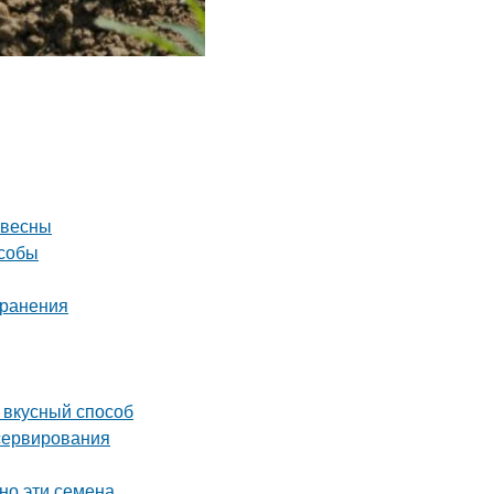
 весны
особы
хранения
и вкусный способ
сервирования
но эти семена