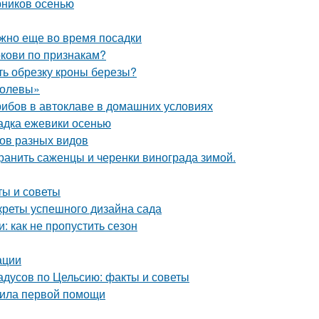
рников осенью
ужно еще во время посадки
ркови по признакам?
ть обрезку кроны березы?
ролевы»
грибов в автоклаве в домашних условиях
адка ежевики осенью
бов разных видов
хранить саженцы и черенки винограда зимой.
ты и советы
креты успешного дизайна сада
 как не пропустить сезон
ации
дусов по Цельсию: факты и советы
авила первой помощи