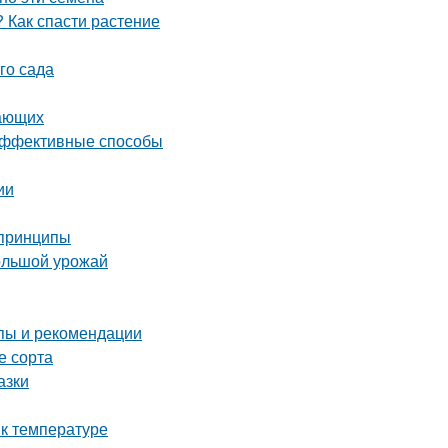
 Как спасти растение
го сада
нающих
 эффективные способы
ии
 принципы
большой урожай
пы и рекомендации
е сорта
азки
 к температуре