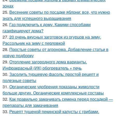
зонах
25.
Весенние советы по посадке яблони: все, что нужно
знать для успешного выращивания
26.
Газ подключить к дому. Какими способами
газифицируют дома?
27.
20 очень вкусных заготовок из огурцов на зиму.
Рассольник на зиму с перловкой
28.
Простые советы от агронома. Добавление статьи в
новую подборку
29.
Отопление загородного дома варианты.
Инфракрасный (ИК) обогреватель + печь
30.
Засолить туршевую фасоль: простой рецепт и
полезные советы
31.
Органические удобрения показаны жимолости
больше других. Органические комплексные составы
32.
Как правильно замачивать семена перед посадкой —
препараты для замачивания
33.
Рецепт тушеной пекинской капусты с грибами.