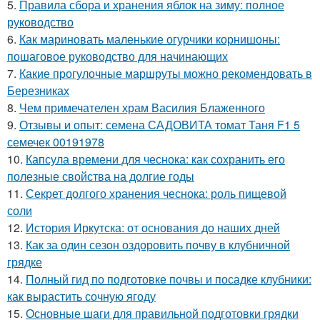
5.
Правила сбора и хранения яблок на зиму: полное
руководство
6.
Как мариновать маленькие огурчики корнишоны:
пошаговое руководство для начинающих
7.
Какие прогулочные маршруты можно рекомендовать в
Березниках
8.
Чем примечателен храм Василия Блаженного
9.
Отзывы и опыт: семена САДОВИТА томат Таня F1 5
семечек 00191978
10.
Капсула времени для чеснока: как сохранить его
полезные свойства на долгие годы
11.
Секрет долгого хранения чеснока: роль пищевой
соли
12.
История Иркутска: от основания до наших дней
13.
Как за один сезон оздоровить почву в клубничной
грядке
14.
Полный гид по подготовке почвы и посадке клубники:
как вырастить сочную ягоду
15.
Основные шаги для правильной подготовки грядки