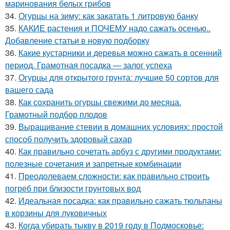
маринования белых грибов
34.
Огурцы на зиму: как закатать 1 литровую банку
35.
КАКИЕ растения и ПОЧЕМУ надо сажать осенью..
Добавление статьи в новую подборку
36.
Какие кустарники и деревья можно сажать в осенний
период. Грамотная посадка — залог успеха
37.
Огурцы для открытого грунта: лучшие 50 сортов для
вашего сада
38.
Как сохранить огурцы свежими до месяца.
Грамотный подбор плодов
39.
Выращивание стевии в домашних условиях: простой
способ получить здоровый сахар
40.
Как правильно сочетать арбуз с другими продуктами:
полезные сочетания и запретные комбинации
41.
Преодолеваем сложности: как правильно строить
погреб при близости грунтовых вод
42.
Идеальная посадка: как правильно сажать тюльпаны
в корзины для луковичных
43.
Когда убирать тыкву в 2019 году в Подмосковье: