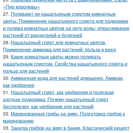
«Пир королевы»
27.
Поливают ли нашатырным спиртом комнатные
цветы. Применение нашатырного спирта для подкормки
и полива комнатных цветов на литр воды: опрыскивание
растений от вредителей и болезней
28.
Нашатырный спирт для комнатных цветов.
Применение аммиака для растений: польза и вред
29.
Какие комнатные цветы можно поливать
нашатырным спиртом. Свойства нашатырного спирта и
польза для растений
30.
Аммиачная вода для растений домашних. Аммиак,
как удобрение
31.
Нашатырный спирт, как удобрение и полезная
азотная подкормка. Почему нашатырный спирт
бесполезен, как удобрение для растений
32.
Маринованные грибы на зиму. Подготовка грибов к
маринованию
33.
Закатка грибов на зиму в банки. Классический рецепт