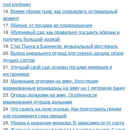
под клубнику
16.
Время уборки тыкв: как определить оптимальный
момент
17.
Яблоня: от посадки до плодоношения
18.
Яблоневый сад: как правильно посадить яблоню и
получить большой урожай
19.
Стас Пьеха в Барнауле: музыкальный фестиваль
20.
Выбор идеального огурца для северо-запада: обзор
лучших сортов
21.
Улучшай свой сад: основы посадки деревьев и
кустарников
22.
Маленькие огурчики на зиму. Хрустящие
маринованные корнишоны на зиму на 1 литровую банку
23.
Огурцы дольками на зиму. Особенности
маринования огурцов дольками
24.
Что садить на даче осенью. Как подготовить грядки
для подзимнего сева овощей
25.
Уборка и хранение моркови. В зависимости от сорта
26.
Жареная пекинская капуста с шампиньонами. Салат