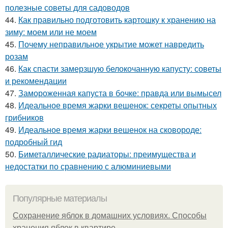
полезные советы для садоводов
44.
Как правильно подготовить картошку к хранению на
зиму: моем или не моем
45.
Почему неправильное укрытие может навредить
розам
46.
Как спасти замерзшую белокочанную капусту: советы
и рекомендации
47.
Замороженная капуста в бочке: правда или вымысел
48.
Идеальное время жарки вешенок: секреты опытных
грибников
49.
Идеальное время жарки вешенок на сковороде:
подробный гид
50.
Биметаллические радиаторы: преимущества и
недостатки по сравнению с алюминиевыми
Популярные материалы
Сохранение яблок в домашних условиях. Способы
хранения яблок в квартире