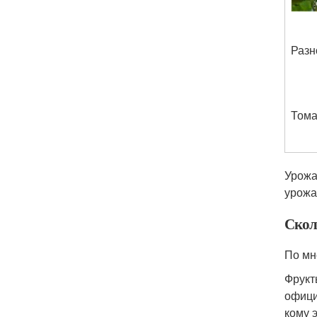
Разн
Том
Урожа
урожа
Сколь
По мн
Фрукт
офици
кому 