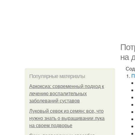
Пот
на 
Сод
П
Популярные материалы
Аркоксиа: современный подход к
лечению воспалительных
заболеваний суставов
Луковый севок из семян: все, что
нужно знать о выращивании лука
на своем подворье