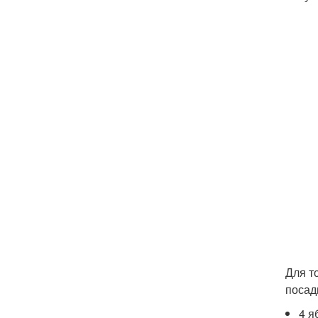
Для т
посад
4 я