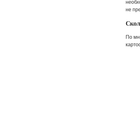
необх
не пр
Скол
По мн
карто