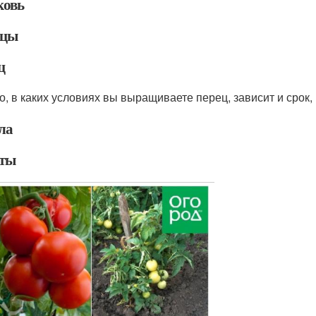
овь
рцы
ц
го, в каких условиях вы выращиваете перец, зависит и срок
ла
ты