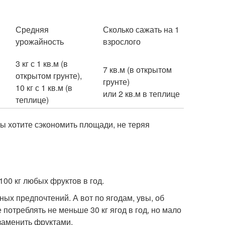
Средняя
Сколько сажать на 1
урожайность
взрослого
3 кг с 1 кв.м (в
7 кв.м (в открытом
открытом грунте),
грунте)
10 кг с 1 кв.м (в
или 2 кв.м в теплице
теплице)
вы хотите сэкономить площади, не теряя
00 кг любых фруктов в год.
ных предпочтений. А вот по ягодам, увы, об
потреблять не меньше 30 кг ягод в год, но мало
заменить фруктами.