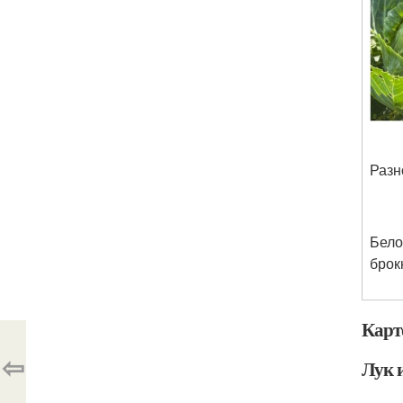
Разн
Бело
брок
Карт
⇦
Лук 