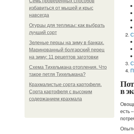
Семь проверенных способов
избавиться от мышей и крыс
навсегда
Огурцы для теплицы: как выбрать
лучший сорт
С
Зеленые перцы на зиму в банках.
Маринованный болгарский перец
на зиму: 11 рецептов заготовки
С
Схема Тихельмана отопления. Что
П
такое петля Тихельмана?
Пот
Крахмалистые сорта картофеля.
в э
Сорта картофеля с высоким
содержанием крахмала
Овощи
есть 
потре
Опытн