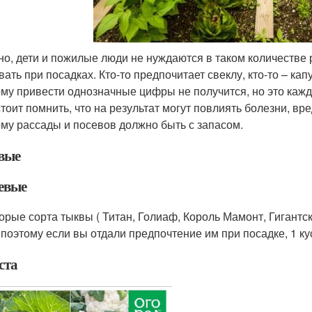
но, дети и пожилые люди не нуждаются в таком количестве р
ать при посадках. Кто-то предпочитает свеклу, кто-то – капу
ому привести однозначные цифры не получится, но это каж
 стоит помнить, что на результат могут повлиять болезни, в
ому рассады и посевов должно быть с запасом.
вые
евые
орые сорта тыквы ( Титан, Голиаф, Король Мамонт, Гигантск
, поэтому если вы отдали предпочтение им при посадке, 1 ку
ста