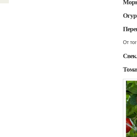
Морк
Огу
Пере
От то
Свек
Тома