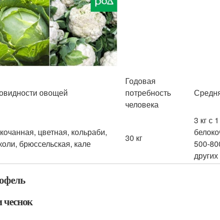
Годовая
овидности овощей
потребность
Средня
человека
3 кг с 
кочанная, цветная, кольраби,
белоко
30 кг
коли, брюссельская, кале
500-800
других
офель
и чеснок