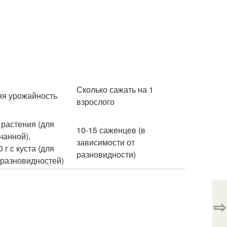
Сколько сажать на 1
я урожайность
взрослого
1 растения (для
10-15 саженцев (в
чанной),
зависимости от
 г с куста (для
разновидности)
 разновидностей)
⇨