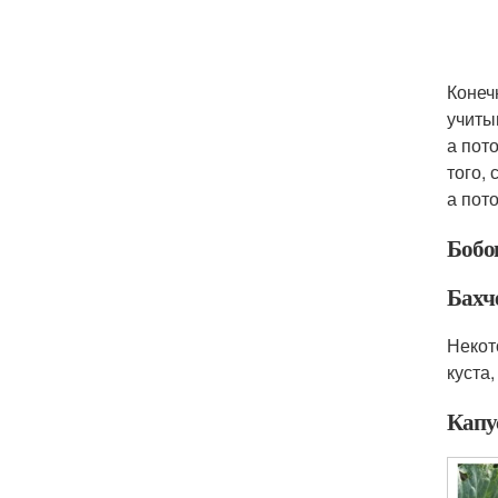
Конеч
учитыв
а пот
того,
а пот
Бобо
Бахч
Некот
куста
Капу