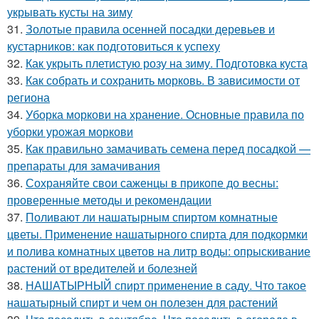
укрывать кусты на зиму
31.
Золотые правила осенней посадки деревьев и
кустарников: как подготовиться к успеху
32.
Как укрыть плетистую розу на зиму. Подготовка куста
33.
Как собрать и сохранить морковь. В зависимости от
региона
34.
Уборка моркови на хранение. Основные правила по
уборки урожая моркови
35.
Как правильно замачивать семена перед посадкой —
препараты для замачивания
36.
Сохраняйте свои саженцы в прикопе до весны:
проверенные методы и рекомендации
37.
Поливают ли нашатырным спиртом комнатные
цветы. Применение нашатырного спирта для подкормки
и полива комнатных цветов на литр воды: опрыскивание
растений от вредителей и болезней
38.
НАШАТЫРНЫЙ спирт применение в саду. Что такое
нашатырный спирт и чем он полезен для растений