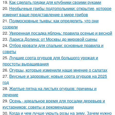
19.
Как сделать грядки для клубники своими руками
20.
Необычные грибы подтопольники: открытие, которое
изменит ваше представление о мире грибов
21.
Подмосковные тыквы: как определить, что они
созрели
22.
Уверенная посадка яблонь: правила осенью и весной
23.
Лариса Долина: от Москвы до мировой сцены
24.
Отбор кровати для спальни: основные правила и
советы
25.
Лучшие сорта огурцов для большого урожая и
простоты выращивания
26.
Огурцы, которые изменили наше мнение о салатах
27.
Вкусные и здоровые: новые сорта огурцов на 2025
год
28.
Желтые пятна на листьях огурцов: причины и
лечение
29.
Осень - идеальное время для посадки деревьев и
кустарников: советы и рекомендации
30.
Когда и чем лучше укрыть розы на зиму. Зачем нужно