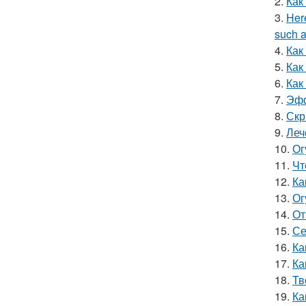
2.
Как
3.
Here
such a
4.
Как
5.
Как
6.
Как
7.
Эфф
8.
Скр
9.
Леч
10.
Ог
11.
Чт
12.
Ка
13.
Ог
14.
От
15.
Се
16.
Ка
17.
Ка
18.
Тв
19.
Ка