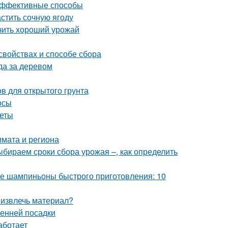
 эффективные способы
астить сочную ягоду
учить хороший урожай
свойствах и способе сбора
да за деревом
в для открытого грунта
осы
веты
лимата и региона
Выбираем сроки сбора урожая –, как определить
 шампиньоны быстрого приготовления: 10
 извлечь материал?
сенней посадки
аботает