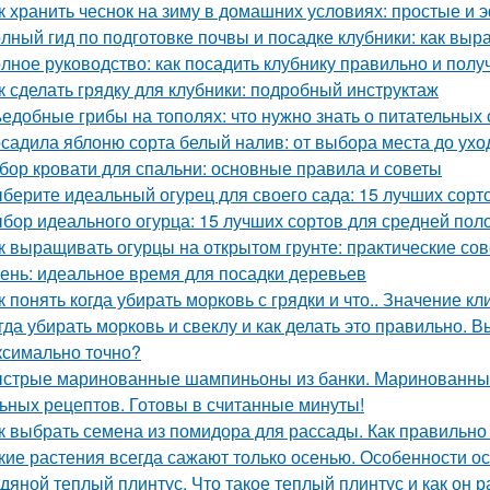
к хранить чеснок на зиму в домашних условиях: простые и
лный гид по подготовке почвы и посадке клубники: как выр
лное руководство: как посадить клубнику правильно и пол
к сделать грядку для клубники: подробный инструктаж
едобные грибы на тополях: что нужно знать о питательных 
садила яблоню сорта белый налив: от выбора места до ухо
бор кровати для спальни: основные правила и советы
берите идеальный огурец для своего сада: 15 лучших сорто
бор идеального огурца: 15 лучших сортов для средней пол
к выращивать огурцы на открытом грунте: практические со
ень: идеальное время для посадки деревьев
к понять когда убирать морковь с грядки и что.. Значение к
гда убирать морковь и свеклу и как делать это правильно. 
ксимально точно?
стрые маринованные шампиньоны из банки. Маринованные
ьных рецептов. Готовы в считанные минуты!
к выбрать семена из помидора для рассады. Как правильно
кие растения всегда сажают только осенью. Особенности о
дяной теплый плинтус. Что такое теплый плинтус и как он р