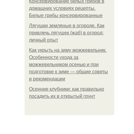
Консервирование белых грибов в
домашних условиях рецепты.
Белые грибы консервированные
Лягушки земляные в огороде. Как
привлечь лягушек (жаб) в огород:
личный опыт
Как укрыть на зиму можжевельник.
Особенности ухода за
можжевельником осенью и при
подготовке к зиме — общие советы
и рекомендации
Осенние клубники: как правильно
посадить их в открытый грунт