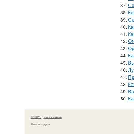
37.
Со
38.
Ко
39.
Ск
40.
Ка
41.
Ка
42.
Ог
43.
Ор
44.
Ка
45.
Вы
46.
Лу
47.
Пр
48.
Ка
49.
Ва
50.
Ка
© 2026 Дачная жизнь
Жизнь за городом