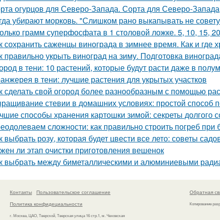
рта огурцов для Северо-Запада. Сорта для Северо-Запада
гда убирают морковь. "Слишком рано выкапывать не совету
олько грамм суперфосфата в 1 столовой ложке. 5, 10, 15, 2
к сохранить саженцы винограда в зимнее время. Как и где 
к правильно укрыть виноград на зиму. Подготовка виноград
ород в тени: 10 растений, которые будут расти даже в полу
анжерея в тени: лучшие растения для укрытых участков
к сделать свой огород более разнообразным с помощью раст
ращивание стевии в домашних условиях: простой способ п
чшие способы хранения картошки зимой: секреты долгого 
еодолеваем сложности: как правильно строить погреб при 
к выбрать розу, которая будет цвести все лето: советы садо
жен ли этап очистки приготовления вешенок
к выбрать между биметаллическими и алюминиевыми ради
Контакты
Пользовательское соглашение
Обратная св
Политика конфидециальности
Копирование раз
г. Москва, ЦАО, Тверской, Тверская улица 16 стр.1, м. Чеховская