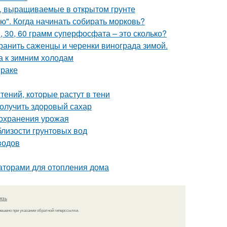
, выращиваемые в открытом грунте
ю". Когда начинать собирать морковь?
0, 30, 60 грамм суперфосфата – это сколько?
хранить саженцы и черенки винограда зимой.
а к зимним холодам
мраке
ений, которые растут в тени
олучить здоровый сахар
сохранения урожая
близости грунтовых вод
водов
аторами для отопления дома
язь
решено при указании обратной гиперссылки.