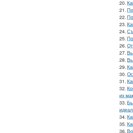
20.
Ка
21.
По
22.
По
23.
Ка
24.
Съ
25.
По
26.
От
27.
Вы
28.
Вы
29.
Ка
30.
Ос
31.
Ка
32.
Ко
их ма
33.
Бы
идеал
34.
Ка
35.
Ка
36.
Во