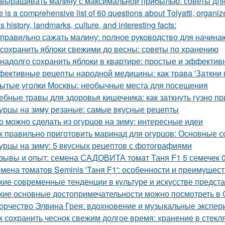
 выращивать малину с максимальной прибылью: советы дл
 is a comprehensive list of 60 questions about Tolyatti, organi
s history, landmarks, culture, and interesting facts:
 правильно сажать малину: полное руководство для начин
 сохранить яблоки свежими до весны: советы по хранению
 надолго сохранить яблоки в квартире: простые и эффекти
ективные рецепты народной медицины: как трава 'Заткни г
ытые уголки Москвы: необычные места для посещения
ебные травы для здоровья кишечника: как заткнуть гузно п
урцы на зиму резаные: самые вкусные рецепты
о можно сделать из огурцов на зиму: интересные идеи
к правильно приготовить маринад для огурцов: Основные с
урцы на зиму: 5 вкусных рецептов с фотографиями
зывы и опыт: семена САДОВИТА томат Таня F1 5 семечек 
мена томатов Seminis 'Таня F1': особенности и преимущест
кие современные тенденции в культуре и искусстве предст
кие основные достопримечательности можно посмотреть в 
орчество Элвина Грея: вдохновение и музыкальные экспе
к сохранить чеснок свежим долгое время: хранение в стекл