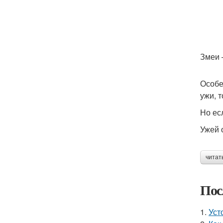
Змеи 
Особе
ужи, 
Но ес
Ужей 
читат
Пос
1.
Уст