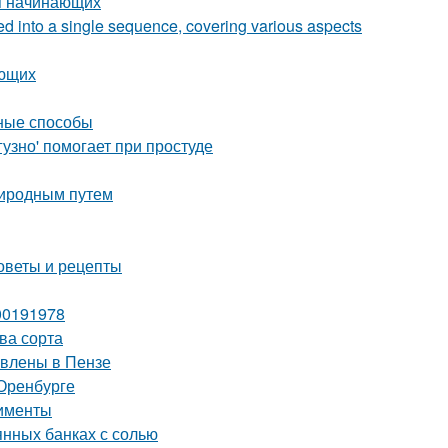
я начинающих
zed into a single sequence, covering various aspects
ающих
вные способы
узно' помогает при простуде
риродным путем
оветы и рецепты
00191978
ва сорта
авлены в Пензе
Оренбурге
рименты
янных банках с солью