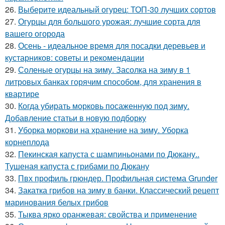
26.
Выберите идеальный огурец: ТОП-30 лучших сортов
27.
Огурцы для большого урожая: лучшие сорта для
вашего огорода
28.
Осень - идеальное время для посадки деревьев и
кустарников: советы и рекомендации
29.
Соленые огурцы на зиму. Засолка на зиму в 1
литровых банках горячим способом, для хранения в
квартире
30.
Когда убирать морковь посаженную под зиму.
Добавление статьи в новую подборку
31.
Уборка моркови на хранение на зиму. Уборка
корнеплода
32.
Пекинская капуста с шампиньонами по Дюкану..
Тушеная капуста с грибами по Дюкану
33.
Пвх профиль грюндер. Профильная система Grunder
34.
Закатка грибов на зиму в банки. Классический рецепт
маринования белых грибов
35.
Тыква ярко оранжевая: свойства и применение