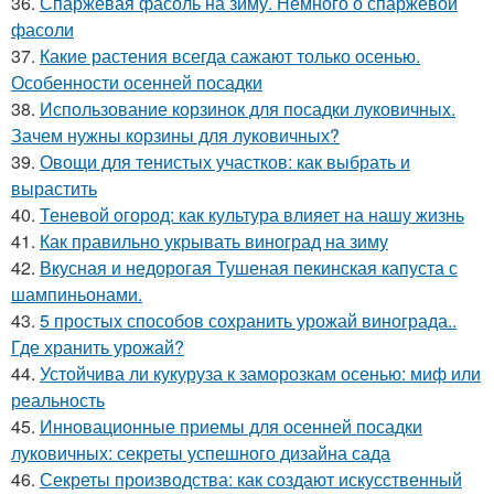
36.
Спаржевая фасоль на зиму. Немного о спаржевой
фасоли
37.
Какие растения всегда сажают только осенью.
Особенности осенней посадки
38.
Использование корзинок для посадки луковичных.
Зачем нужны корзины для луковичных?
39.
Овощи для тенистых участков: как выбрать и
вырастить
40.
Теневой огород: как культура влияет на нашу жизнь
41.
Как правильно укрывать виноград на зиму
42.
Вкусная и недорогая Тушеная пекинская капуста с
шампиньонами.
43.
5 простых способов сохранить урожай винограда..
Где хранить урожай?
44.
Устойчива ли кукуруза к заморозкам осенью: миф или
реальность
45.
Инновационные приемы для осенней посадки
луковичных: секреты успешного дизайна сада
46.
Секреты производства: как создают искусственный