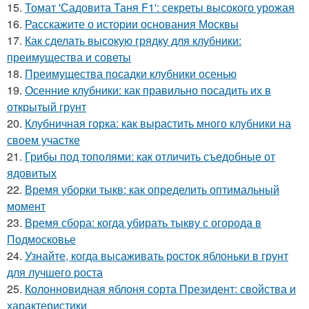
15.
Томат 'Садовита Таня F1': секреты высокого урожая
16.
Расскажите о истории основания Москвы
17.
Как сделать высокую грядку для клубники:
преимущества и советы
18.
Преимущества посадки клубники осенью
19.
Осенние клубники: как правильно посадить их в
открытый грунт
20.
Клубничная горка: как вырастить много клубники на
своем участке
21.
Грибы под тополями: как отличить съедобные от
ядовитых
22.
Время уборки тыкв: как определить оптимальный
момент
23.
Время сбора: когда убирать тыкву с огорода в
Подмосковье
24.
Узнайте, когда высаживать росток яблоньки в грунт
для лучшего роста
25.
Колонновидная яблоня сорта Президент: свойства и
характеристики