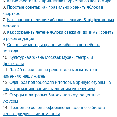
5.
Какие фестивали привлекают туристов со всего мира
6.
Простые советы: как правильно хранить яблоки в
квартире
7.
Как сохранить летние яблоки свежими: 5 эффективных
методов
8.
Как сохранить летние яблоки свежими до зимы: советы
и рекомендации
9.
Основные методы хранения яблок в погребе на
полгода
10.
Культурная жизнь Москвы: музеи, театры и
фестивали
11.
Лет 20 назад нашла рецепт для мамы: как это
изменило нашу жизнь
12.
Один раз попробовала и теперь мариную огурцы на
зиму: как маринование стало моим увлечением
13.
Огурцы в литровых банках на зиму: рецепты с
уксусом
14.
Правовые основы оформления военного билета
через юридические компании