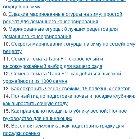
огурцов на зиму
8.
Сладкие маринованные огурцы на зиму: простой
рецепт для домашнего консервирования
9.
Маринованные огурцы: 8 лучших рецептов для
домашнего консервирования
10.
Секреты маринования: огурцы на зиму по семейному
рецепту
11.
Семена томата Таня F1: скороспелый и
высокоурожайный выбор для вашего сада
12.
Семена томата 'Таня F1': как добиться высокой
урожайности из 1000 семян
13.
Как сохранить чеснок свежим: 15 полезных советов
14.
Полный гид по подготовке почвы и посадке клубники:
как вырастить сочную ягоду
15.
Как правильно посадить клубнику весной: Полное
руководство для начинающих
16.
Весенняя земляника: как подготовить грядку для
посадки осенью