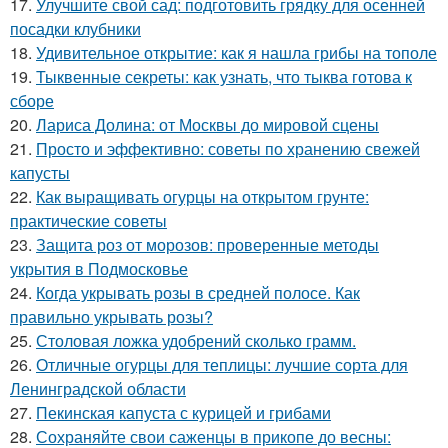
17.
Улучшите свой сад: подготовить грядку для осенней
посадки клубники
18.
Удивительное открытие: как я нашла грибы на тополе
19.
Тыквенные секреты: как узнать, что тыква готова к
сборе
20.
Лариса Долина: от Москвы до мировой сцены
21.
Просто и эффективно: советы по хранению свежей
капусты
22.
Как выращивать огурцы на открытом грунте:
практические советы
23.
Защита роз от морозов: проверенные методы
укрытия в Подмосковье
24.
Когда укрывать розы в средней полосе. Как
правильно укрывать розы?
25.
Столовая ложка удобрений сколько грамм.
26.
Отличные огурцы для теплицы: лучшие сорта для
Ленинградской области
27.
Пекинская капуста с курицей и грибами
28.
Сохраняйте свои саженцы в прикопе до весны: