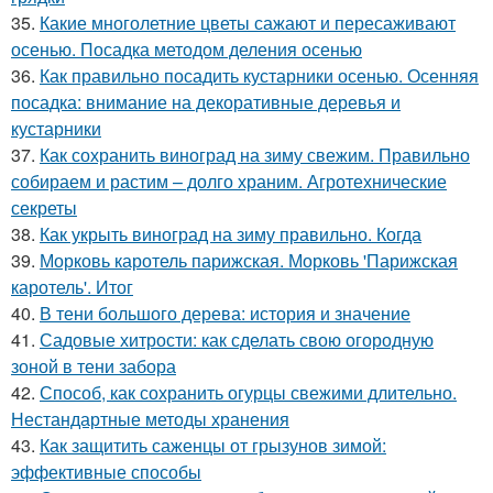
35.
Какие многолетние цветы сажают и пересаживают
осенью. Посадка методом деления осенью
36.
Как правильно посадить кустарники осенью. Осенняя
посадка: внимание на декоративные деревья и
кустарники
37.
Как сохранить виноград на зиму свежим. Правильно
собираем и растим – долго храним. Агротехнические
секреты
38.
Как укрыть виноград на зиму правильно. Когда
39.
Морковь каротель парижская. Морковь 'Парижская
каротель'. Итог
40.
В тени большого дерева: история и значение
41.
Садовые хитрости: как сделать свою огородную
зоной в тени забора
42.
Способ, как сохранить огурцы свежими длительно.
Нестандартные методы хранения
43.
Как защитить саженцы от грызунов зимой:
эффективные способы