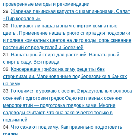
проверенные методы и рекомендации
29.
Жареная пекинская капуста с шампиньонами. Салат
«Пир королевы»
30.
Поливают ли нашатырным спиртом комнатные
цветы. Применение нашатырного спирта для подкормки
и полива комнатных цветов на литр воды: опрыскивание
растений от вредителей и болезней
31.
Нашатырный спирт для растений. Нашатырный
спирт в саду. Вся правда
32.
Консервация грибов на зиму рецепты без
стерилизации. Маринованные подберезовики в банках
на зиму
33.
Готовимся к урожаю с осени. 2 краеугольных вопроса
осенней подготовки грядок Одно из главных осенних
мероприятий — подготовка грядок к зиме. Многие
садоводы считают, что она заключается только в
подзимней
34.
Что сажают под зиму. Как правильно подготовить
грядки