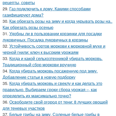
рецепты, советы
29.
Газ подключить к дому. Какими способами
газифицируют дома?
30.
Как обрезать розы на зиму и когда укрывать розы на..
Как обрезать розы осенью
31.
Удобны ли в пользовании корзинки для посадки
луковичных. Посадка луковичных в корзины
32.
Устойчивость сортов моркови к морковной мухе и
черной гнили: ключ к высоким урожаям
33.
Когда и какой сельхозтехникой убирать морковь.
Традиционный сбор моркови вручную
34.
Когда убирать морковь посаженную под зиму.
Добавление статьи в новую подборку
35.
Когда убирать морковь и свеклу и как делать это
правильно. Выбираем сроки сбора урожая –, как
определить их максимально точно?
36.
Освободите свой огород от тени: 8 лучших овощей
для теневых участков
37.
Белые грибы на зиму. Соленые белые грибы в