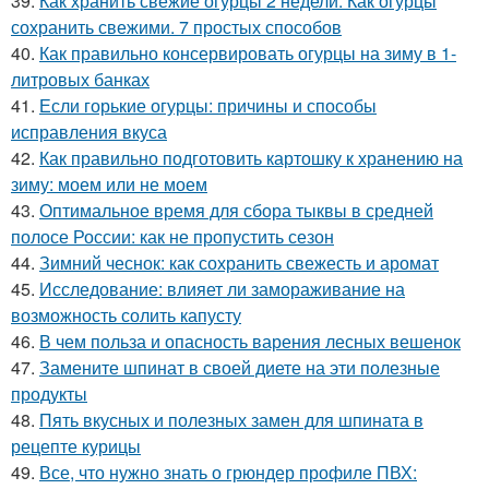
39.
Как хранить свежие огурцы 2 недели. Как огурцы
сохранить свежими. 7 простых способов
40.
Как правильно консервировать огурцы на зиму в 1-
литровых банках
41.
Если горькие огурцы: причины и способы
исправления вкуса
42.
Как правильно подготовить картошку к хранению на
зиму: моем или не моем
43.
Оптимальное время для сбора тыквы в средней
полосе России: как не пропустить сезон
44.
Зимний чеснок: как сохранить свежесть и аромат
45.
Исследование: влияет ли замораживание на
возможность солить капусту
46.
В чем польза и опасность варения лесных вешенок
47.
Замените шпинат в своей диете на эти полезные
продукты
48.
Пять вкусных и полезных замен для шпината в
рецепте курицы
49.
Все, что нужно знать о грюндер профиле ПВХ: