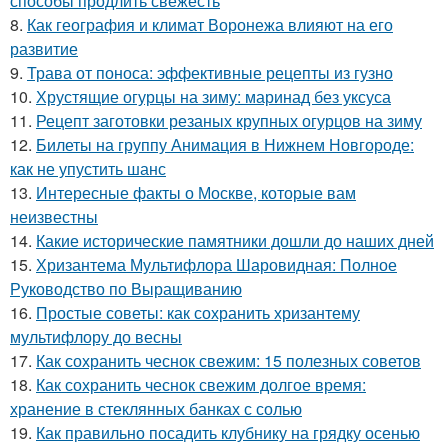
способы продлить свежесть
8.
Как география и климат Воронежа влияют на его
развитие
9.
Трава от поноса: эффективные рецепты из гузно
10.
Хрустящие огурцы на зиму: маринад без уксуса
11.
Рецепт заготовки резаных крупных огурцов на зиму
12.
Билеты на группу Анимация в Нижнем Новгороде:
как не упустить шанс
13.
Интересные факты о Москве, которые вам
неизвестны
14.
Какие исторические памятники дошли до наших дней
15.
Хризантема Мультифлора Шаровидная: Полное
Руководство по Выращиванию
16.
Простые советы: как сохранить хризантему
мультифлору до весны
17.
Как сохранить чеснок свежим: 15 полезных советов
18.
Как сохранить чеснок свежим долгое время:
хранение в стеклянных банках с солью
19.
Как правильно посадить клубнику на грядку осенью