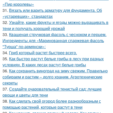
«Пир королевы»
31.
Вязать или варить арматуру для фундамента. Об
«устаревших» стандартах
32.
Узнайте, какие фрукты и ягоды можно выращивать в
тени и получать хороший урожай
33.
Квашеная стручковая фасоль с чесноком и перцем.
Ингредиенты для «Маринованная спаржевая фасоль
"Турша" по-армянски»:
34.
Гриб который растет быстрее всего.
35.
Как быстро растут белые грибы в лесу при разных
условиях. В каких лесах растут белые грибы
36.
Как сохранить виноград на зиму свежим. Правильно
собираем и растим – долго храним. Агротехнические
секреты
37.
Создайте очаровательный тенистый сад: лучшие
овощи и цветы для тени
38.
Как сделать свой огород более разнообразным с
помощью растений, которые растут в тени