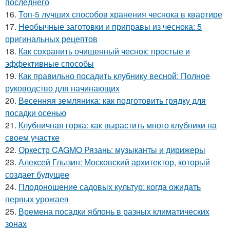
последнего
16.
Топ-5 лучших способов хранения чеснока в квартире
17.
Необычные заготовки и приправы из чеснока: 5
оригинальных рецептов
18.
Как сохранить очищенный чеснок: простые и
эффективные способы
19.
Как правильно посадить клубнику весной: Полное
руководство для начинающих
20.
Весенняя земляника: как подготовить грядку для
посадки осенью
21.
Клубничная горка: как вырастить много клубники на
своем участке
22.
Оркестр CAGMO Рязань: музыканты и дирижеры
23.
Алексей Глызин: Московский архитектор, который
создает будущее
24.
Плодоношение садовых культур: когда ожидать
первых урожаев
25.
Времена посадки яблонь в разных климатических
зонах