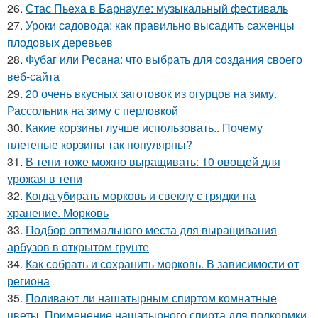
26.
Стас Пьеха в Барнауле: музыкальный фестиваль
27.
Уроки садовода: как правильно высадить саженцы
плодовых деревьев
28.
Фубаг или Ресана: что выбрать для создания своего
веб-сайта
29.
20 очень вкусных заготовок из огурцов на зиму.
Рассольник на зиму с перловкой
30.
Какие корзины лучше использовать.. Почему
плетеные корзины так популярны?
31.
В тени тоже можно выращивать: 10 овощей для
урожая в тени
32.
Когда убирать морковь и свеклу с грядки на
хранение. Морковь
33.
Подбор оптимального места для выращивания
арбузов в открытом грунте
34.
Как собрать и сохранить морковь. В зависимости от
региона
35.
Поливают ли нашатырным спиртом комнатные
цветы. Применение нашатырного спирта для подкормки