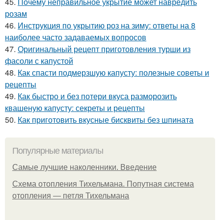
45.
Почему неправильное укрытие может навредить
розам
46.
Инструкция по укрытию роз на зиму: ответы на 8
наиболее часто задаваемых вопросов
47.
Оригинальный рецепт приготовления турши из
фасоли с капустой
48.
Как спасти подмерзшую капусту: полезные советы и
рецепты
49.
Как быстро и без потери вкуса разморозить
квашеную капусту: секреты и рецепты
50.
Как приготовить вкусные бисквиты без шпината
Популярные материалы
Самые лучшие наколенники. Введение
Схема отопления Тихельмана. Попутная система
отопления — петля Тихельмана