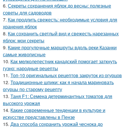
6.
Секреты сохранения яблок до весны: полезные
советы для садоводов
7.
Как продлить свежесть: необходимые условия для
хранения яблок
8.
Как сохранить светлый вид и свежесть нарезанных
яблок: мои секреты
9.
Какие прогулочные маршруты вдоль реки Казанки
самые живописные
10.
Как мелколепестник канадский помогает заткнуть
гузно: народные рецепты
11.
Топ-10 оригинальных рецептов закруток из огурцов
12.
Традиционные шпики: как я начала мариновать
огурцы по старому рецепту
13.
Таня F1: Семена детерминантных томатов для
высокого урожая
14.
Какие современные тенденции в культуре и
искусстве представлены в Пензе
15.
Два способа сохранить урожай чеснока до