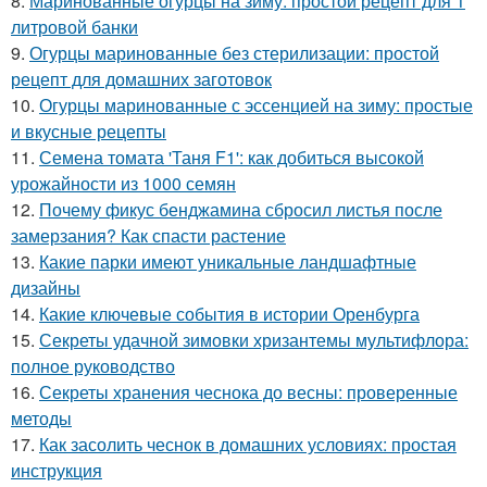
8.
Маринованные огурцы на зиму: простой рецепт для 1
литровой банки
9.
Огурцы маринованные без стерилизации: простой
рецепт для домашних заготовок
10.
Огурцы маринованные с эссенцией на зиму: простые
и вкусные рецепты
11.
Семена томата 'Таня F1': как добиться высокой
урожайности из 1000 семян
12.
Почему фикус бенджамина сбросил листья после
замерзания? Как спасти растение
13.
Какие парки имеют уникальные ландшафтные
дизайны
14.
Какие ключевые события в истории Оренбурга
15.
Секреты удачной зимовки хризантемы мультифлора:
полное руководство
16.
Секреты хранения чеснока до весны: проверенные
методы
17.
Как засолить чеснок в домашних условиях: простая
инструкция