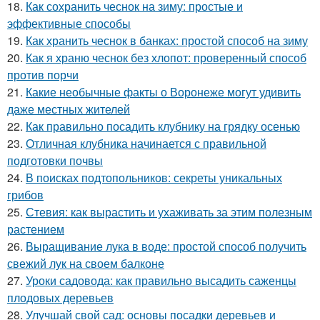
18.
Как сохранить чеснок на зиму: простые и
эффективные способы
19.
Как хранить чеснок в банках: простой способ на зиму
20.
Как я храню чеснок без хлопот: проверенный способ
против порчи
21.
Какие необычные факты о Воронеже могут удивить
даже местных жителей
22.
Как правильно посадить клубнику на грядку осенью
23.
Отличная клубника начинается с правильной
подготовки почвы
24.
В поисках подтопольников: секреты уникальных
грибов
25.
Стевия: как вырастить и ухаживать за этим полезным
растением
26.
Выращивание лука в воде: простой способ получить
свежий лук на своем балконе
27.
Уроки садовода: как правильно высадить саженцы
плодовых деревьев
28.
Улучшай свой сад: основы посадки деревьев и