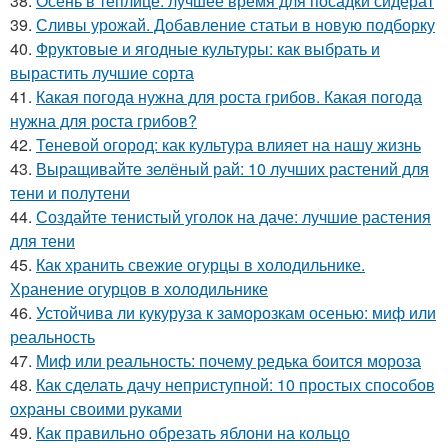
38.
Осень в теплице: лучшее время для посадки сидерат
39.
Сливы урожай. Добавление статьи в новую подборку
40.
Фруктовые и ягодные культуры: как выбрать и
вырастить лучшие сорта
41.
Какая погода нужна для роста грибов. Какая погода
нужна для роста грибов?
42.
Теневой огород: как культура влияет на нашу жизнь
43.
Выращивайте зелёный рай: 10 лучших растений для
тени и полутени
44.
Создайте тенистый уголок на даче: лучшие растения
для тени
45.
Как хранить свежие огурцы в холодильнике.
Хранение огурцов в холодильнике
46.
Устойчива ли кукуруза к заморозкам осенью: миф или
реальность
47.
Миф или реальность: почему редька боится мороза
48.
Как сделать дачу неприступной: 10 простых способов
охраны своими руками
49.
Как правильно обрезать яблони на кольцо