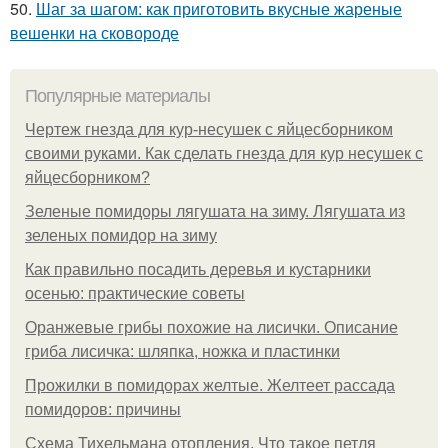
50.
Шаг за шагом: как приготовить вкусные жареные
вешенки на сковороде
Популярные материалы
Чертеж гнезда для кур-несушек с яйцесборником
своими руками. Как сделать гнезда для кур несушек с
яйцесборником?
Зеленые помидоры лягушата на зиму. Лягушата из
зеленых помидор на зиму
Как правильно посадить деревья и кустарники
осенью: практические советы
Оранжевые грибы похожие на лисички. Описание
гриба лисичка: шляпка, ножка и пластинки
Прожилки в помидорах желтые. Желтеет рассада
помидоров: причины
Схема Тихельмана отопления. Что такое петля