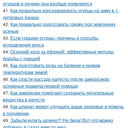
огурцов и почему она вообще появляется
41.
Как правильно консервировать огурцы на зиму в 1-
литровых банках
42.
Как правильно подготовить грядку под землянику
осенью
43.
Если горькие огурцы: причины и способы
исправления вкуса
44.
Осенний уход за яблоней: эффективные методы
борьбы с паршей
45.
Как подготовить розы на балконе к низким
температурам зимой
46.
Как спасти рассаду капусты после заморозков:
основные правила первой помощи
47.
Как заморозки помогают сохранить питательные
вещества в капусте
48.
Как шпинат может улучшить ваше здоровье и помочь
в похудении
49.
Забыли купить шпинат? Не беда! Вот что можно
добавить в салат вместо него