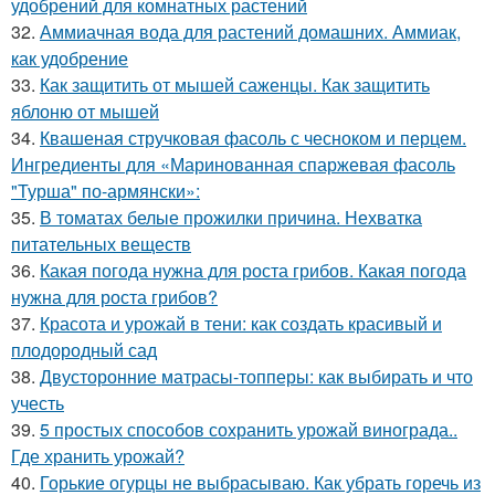
удобрений для комнатных растений
32.
Аммиачная вода для растений домашних. Аммиак,
как удобрение
33.
Как защитить от мышей саженцы. Как защитить
яблоню от мышей
34.
Квашеная стручковая фасоль с чесноком и перцем.
Ингредиенты для «Маринованная спаржевая фасоль
"Турша" по-армянски»:
35.
В томатах белые прожилки причина. Нехватка
питательных веществ
36.
Какая погода нужна для роста грибов. Какая погода
нужна для роста грибов?
37.
Красота и урожай в тени: как создать красивый и
плодородный сад
38.
Двусторонние матрасы-топперы: как выбирать и что
учесть
39.
5 простых способов сохранить урожай винограда..
Где хранить урожай?
40.
Горькие огурцы не выбрасываю. Как убрать горечь из