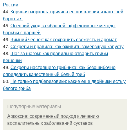
России
44.
Корявая морковь: причина ее появления и как с ней
бороться
45.
Осенний уход за яблоней: эффективные методы
борьбы с паршей
46.
Зимний чеснок: как сохранить свежесть и аромат
47.
Секреты и правила: как оживить замерзшую капусту
48.
Шаг за шагом: как правильно отварить грибы
вешенки
49.
Секреты настоящего грибника: как безошибочно
определить качественный белый гриб
50.
Не только подберезовики: какие еще двойники есть у
белого гриба
Популярные материалы
Аркоксиа: современный подход к лечению
воспалительных заболеваний суставов