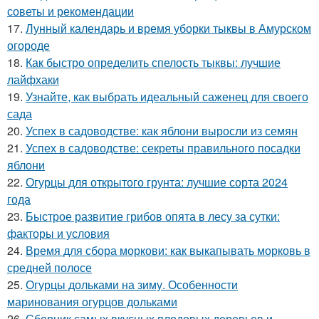
советы и рекомендации
17.
Лунный календарь и время уборки тыквы в Амурском
огороде
18.
Как быстро определить спелость тыквы: лучшие
лайфхаки
19.
Узнайте, как выбрать идеальный саженец для своего
сада
20.
Успех в садоводстве: как яблони выросли из семян
21.
Успех в садоводстве: секреты правильного посадки
яблони
22.
Огурцы для открытого грунта: лучшие сорта 2024
года
23.
Быстрое развитие грибов опята в лесу за сутки:
факторы и условия
24.
Время для сбора моркови: как выкапывать морковь в
средней полосе
25.
Огурцы дольками на зиму. Особенности
маринования огурцов дольками
26.
Сборник самых вкусных плодовых деревьев и