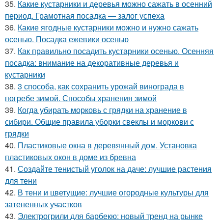
35.
Какие кустарники и деревья можно сажать в осенний
период. Грамотная посадка — залог успеха
36.
Какие ягодные кустарники можно и нужно сажать
осенью. Посадка ежевики осенью
37.
Как правильно посадить кустарники осенью. Осенняя
посадка: внимание на декоративные деревья и
кустарники
38.
3 способа, как сохранить урожай винограда в
погребе зимой. Способы хранения зимой
39.
Когда убирать морковь с грядки на хранение в
сибири. Общие правила уборки свеклы и моркови с
грядки
40.
Пластиковые окна в деревянный дом. Установка
пластиковых окон в доме из бревна
41.
Создайте тенистый уголок на даче: лучшие растения
для тени
42.
В тени и цветущие: лучшие огородные культуры для
затененных участков
43.
Электрогрили для барбекю: новый тренд на рынке