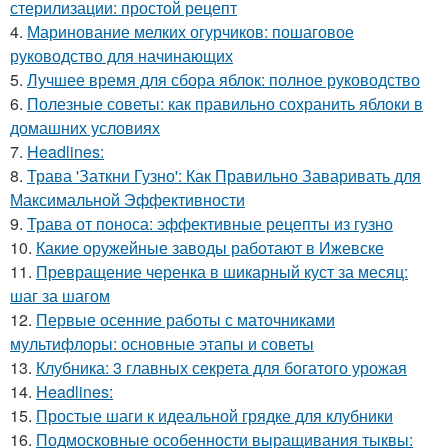
стерилизации: простой рецепт
4.
Маринование мелких огурчиков: пошаговое
руководство для начинающих
5.
Лучшее время для сбора яблок: полное руководство
6.
Полезные советы: как правильно сохранить яблоки в
домашних условиях
7.
Headlines:
8.
Трава 'Заткни Гузно': Как Правильно Заваривать для
Максимальной Эффективности
9.
Трава от поноса: эффективные рецепты из гузно
10.
Какие оружейные заводы работают в Ижевске
11.
Превращение черенка в шикарный куст за месяц:
шаг за шагом
12.
Первые осенние работы с маточниками
мультифлоры: основные этапы и советы
13.
Клубника: 3 главных секрета для богатого урожая
14.
Headlines:
15.
Простые шаги к идеальной грядке для клубники
16.
Подмосковные особенности выращивания тыквы: