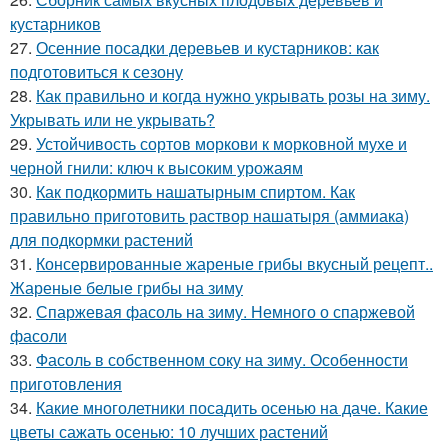
кустарников
27.
Осенние посадки деревьев и кустарников: как
подготовиться к сезону
28.
Как правильно и когда нужно укрывать розы на зиму.
Укрывать или не укрывать?
29.
Устойчивость сортов моркови к морковной мухе и
черной гнили: ключ к высоким урожаям
30.
Как подкормить нашатырным спиртом. Как
правильно приготовить раствор нашатыря (аммиака)
для подкормки растений
31.
Консервированные жареные грибы вкусный рецепт..
Жареные белые грибы на зиму
32.
Спаржевая фасоль на зиму. Немного о спаржевой
фасоли
33.
Фасоль в собственном соку на зиму. Особенности
приготовления
34.
Какие многолетники посадить осенью на даче. Какие
цветы сажать осенью: 10 лучших растений