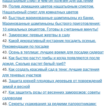
нашатырный спирт и чем он полезен для растений
39.
Полив домашних цветов нашатырным спиртом.
Нашатырный спирт для комнатных цветов
40.
Быстрые маринованные шампиньоны из банки.
Маринованные шампиньоны быстрого приготовления:
10 идеальных рецептов. Готовы в считанные минуты!
41.
Заморозки: первые жертвы в саду
42.
Какой декоративный кустарник посадить осенью.
Рекомендации по посадке
43.
Осень в теплице: лучшее время для посадки сидерат
44.
Как быстро растут грибы и когда появляются после
дождя. Сколько растет белый гриб?
45.
Как создать красивый сад в тени: лучшие растения
для теневых участков
46.
Защита корней плодовых деревьев от повреждений
зимой и весной
47.
Как защитить розы от весенних заморозков: советы
садоводам
48.
Секреты ухаживания за редкими папоротниками: