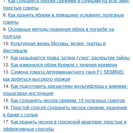
7.
Как сохранить яблоки свежими и сочными на всю зиму:
простые советы
8.
Как хранить яблоки в домашних условиях: полезные
советы
9.
Основные методы хранения яблок в погребе на
полгода
10.
Культурная жизнь Москвы: музеи, театры и
фестивали
11.
Как называется трава 'заткни гузно': раскрытие тайны
12.
Как изменился облик Кремля с течения времени
13.
Семена томата детерминантного таня F1 SEMINIS:
как добиться высокого урожая
14.
Как подготовить хризантему мультифлора к зимовке:
пошаговая инструкция
15.
Как сохранить чеснок свежим: 15 полезных советов
16.
Простой способ сохранить чеснок свежим: хранение
в банке с солью
17.
Как хранить чеснок в городской квартире: простые и
эффективные способы