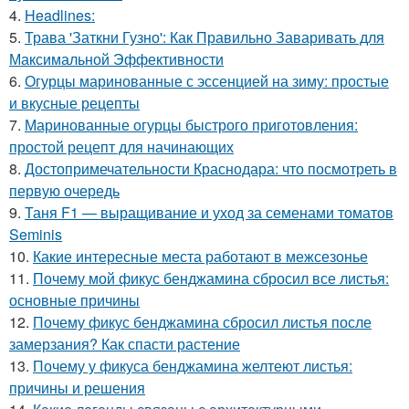
4.
Headlines:
5.
Трава 'Заткни Гузно': Как Правильно Заваривать для
Максимальной Эффективности
6.
Огурцы маринованные с эссенцией на зиму: простые
и вкусные рецепты
7.
Маринованные огурцы быстрого приготовления:
простой рецепт для начинающих
8.
Достопримечательности Краснодара: что посмотреть в
первую очередь
9.
Таня F1 — выращивание и уход за семенами томатов
Seminis
10.
Какие интересные места работают в межсезонье
11.
Почему мой фикус бенджамина сбросил все листья:
основные причины
12.
Почему фикус бенджамина сбросил листья после
замерзания? Как спасти растение
13.
Почему у фикуса бенджамина желтеют листья:
причины и решения