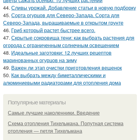
цветы сажать осенью: 10 лучших растений
44.
Сливы урожай. Добавление статьи в новую подборку
45.
Сорта огурцов для Северо-Запада. Сорта для
Северо-Запада, выращиваемые в открытом грунте
46.
Гриб который растет быстрее всего.
47.
Скрытые сокровища тени: как выбрать растения для
огорода с ограниченным солнечным освещением
48.
Идеальные заготовки: 12 лучших рецептов
маринованных огурцов на зиму
49.
Важен ли этап очистки приготовления вешенок
50.
Как выбрать между биметаллическими и
алюминиевыми радиаторами для отопления дома
Популярные материалы
Самые лучшие наколенники. Введение
Схема отопления Тихельмана. Попутная система
отопления — петля Тихельмана