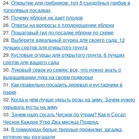
24.
Открытие для грибников: топ 5 съедобных грибов в
тополёвых посадках
25.
Почему яблоня не дает плодов
26.
Ответы на вопросы о плодоношении яблони
27.
Пошаговый гид по посадке яблони по схеме
28.
Выберите идеальный огурец для своего сада: 12
лучших сортов для открытого грунта
29.
Кустовые огурцы для открытого грунта: 6 лучших
сортов для вашего сада
30.
Луковый севок из семян: все, что нужно знать о
выращивании лука на своем подворье
31.
Как правильно посадить деревья и кустарники в
парке
32.
Когда и чем лучше укрыть розы на зиму. Зачем нужно
укрывать кусты на зиму
33.
Зачем надо сосать Чеснок по утрам? Как я Сосал
Чеснок Каждое Утро Два месяца Подряд.
34.
В помидорах белые твердые прожилки: загадка,
которую мы разгадали