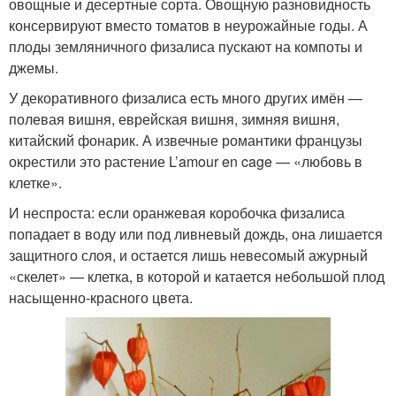
овощные и десертные сорта. Овощную разновидность
консервируют вместо томатов в неурожайные годы. А
плоды земляничного физалиса пускают на компоты и
джемы.
У декоративного физалиса есть много других имён —
полевая вишня, еврейская вишня, зимняя вишня,
китайский фонарик. А извечные романтики французы
окрестили это растение L’amour en cage — «любовь в
клетке».
И неспроста: если оранжевая коробочка физалиса
попадает в воду или под ливневый дождь, она лишается
защитного слоя, и остается лишь невесомый ажурный
«скелет» — клетка, в которой и катается небольшой плод
насыщенно-красного цвета.