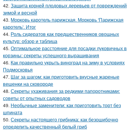
42.
Защита корней плодовых деревьев от повреждений
зимой и весной
43.
Морковь каротель парижская. Морковь 'Парижская
каротель'. Итог
44.
Роль сидератов как предшественников овощных
культур: обзор и таблица
45.
Оптимальное расстояние для посадки луковичных в
корзины: секреты успешного выращивания
46.
Как правильно укрыть виноград на зиму в условиях
Подмосковья
47.
Шаг за шагом: как приготовить вкусные жареные
вешенки на сковороде
48.
Секреты ухаживания за редкими папоротниками:
советы от опытных садоводов
49.
Необычные заменители: как приготовить торт без
шпината
50.
Секреты настоящего грибника: как безошибочно
определить качественный белый гриб