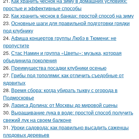
21.
Как хранить чеснок на зиму в домашних условиях:
простые и эффективные способы
22.
Как хранить чеснок в банках: простой способ на зиму
23.
Основные шаги для правильной подготовки грядки
под клубнику
24.
Афиша концертов группы Любэ в Тюмени: не
пропустите
25.
Стас Намин и группа «Цветы»: музыка, которая
объединила поколения
26.
Преимущества посадки клубники осенью
27.
Грибы под тополями: как отличить съедобные от
ядовитых
28.
Время сбора: когда убирать тыкву с огорода в
Подмосковье
29.
Лариса Долина: от Москвы до мировой сцены
30.
Выращивание лука в воде: простой способ получить
свежий лук на своем балконе
31.
Уроки садовода: как правильно высадить саженцы
плодовых деревьев