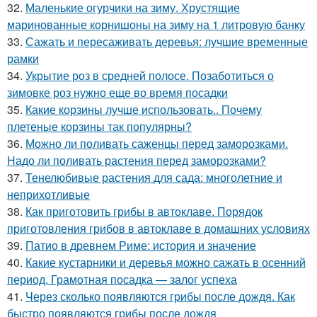
32.
Маленькие огурчики на зиму. Хрустящие
маринованные корнишоны на зиму на 1 литровую банку
33.
Сажать и пересаживать деревья: лучшие временные
рамки
34.
Укрытие роз в средней полосе. Позаботиться о
зимовке роз нужно еще во время посадки
35.
Какие корзины лучше использовать.. Почему
плетеные корзины так популярны?
36.
Можно ли поливать саженцы перед заморозками.
Надо ли поливать растения перед заморозками?
37.
Тенелюбивые растения для сада: многолетние и
неприхотливые
38.
Как приготовить грибы в автоклаве. Порядок
приготовления грибов в автоклаве в домашних условиях
39.
Патио в древнем Риме: история и значение
40.
Какие кустарники и деревья можно сажать в осенний
период. Грамотная посадка — залог успеха
41.
Через сколько появляются грибы после дождя. Как
быстро появляются грибы после дождя