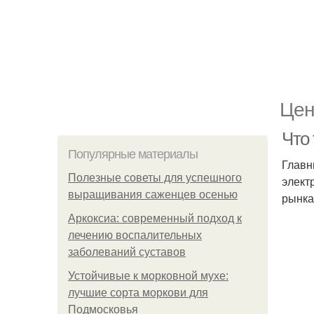
Цен
Что
Популярные материалы
Главн
Полезные советы для успешного
элект
выращивания саженцев осенью
рынка
Аркоксиа: современный подход к
лечению воспалительных
заболеваний суставов
Устойчивые к морковной мухе:
лучшие сорта моркови для
Подмосковья