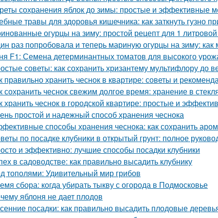
реты сохранения яблок до зимы: простые и эффективные 
ебные травы для здоровья кишечника: как заткнуть гузно п
инованные огурцы на зиму: простой рецепт для 1 литровой
ин раз попробовала и теперь мариную огурцы на зиму: как
ня F1: Семена детерминантных томатов для высокого урож
остые советы: как сохранить хризантему мультифлору до в
к правильно хранить чеснок в квартире: советы и рекоменд
к сохранить чеснок свежим долгое время: хранение в стекл
к хранить чеснок в городской квартире: простые и эффект
ень простой и надежный способ хранения чеснока
фективные способы хранения чеснока: как сохранить аром
веты по посадке клубники в открытый грунт: полное руково
осто и эффективно: лучшие способы посадки клубники
пех в садоводстве: как правильно высадить клубнику
д тополями: Удивительный мир грибов
емя сбора: когда убирать тыкву с огорода в Подмосковье
чему яблоня не дает плодов
сенние посадки: как правильно высадить плодовые деревь