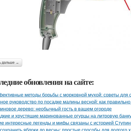
ь дальше →
ледние обновления на сайте:
ективные методы борьбы с морковной мухой: советы для 
ное руководство по посадке малины весной: как правильно
иновое дерево: необычный гость в вашем огороде
дкие и хрустящие маринованные огурцы на литровую банку
ие интересные легенды и мифы связаны с историей Ступин
 сохранить яблоки до весны: простые способы для долгого 