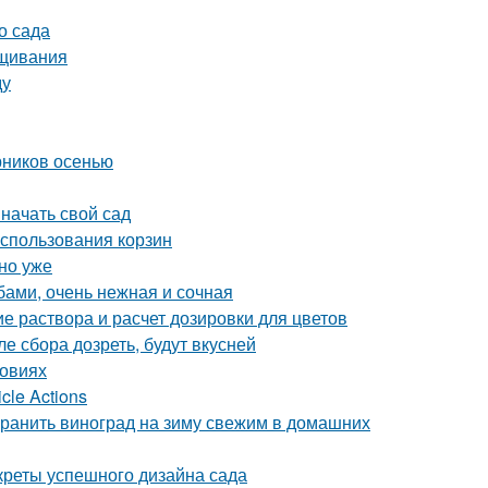
о сада
ащивания
ду
рников осенью
 начать свой сад
использования корзин
но уже
бами, очень нежная и сочная
е раствора и расчет дозировки для цветов
е сбора дозреть, будут вкусней
ловиях
cle Actions
охранить виноград на зиму свежим в домашних
креты успешного дизайна сада