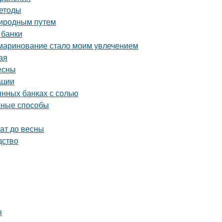
методы
риродным путем
 банки
 маринование стало моим увлечением
ая
есны
ации
янных банках с солью
ивные способы
ат до весны
дство
я