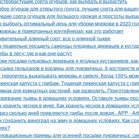
строрастущие сорта огурцов: как выбрать и вырастить
бор огурцов для открытого грунта: лучшие сорта для вашег
чшие сорта огурцов для большого урожая и простоты выр
к выбрать оптимальный день для уборки моркови в 2023 го
ковицы в прикопанных контейнерах: как это работает
ивительный длинный сорт: все о длинной тыкве
к правильно посадить саженцы плодовых деревьев и куста
ибы в лесу: где и как они растут
оки посадки плодовых деревьев и ягодных кустарников: как
садка тюльпанов в корзины для луковичных. 9 достоинств 
 торопитесь выкапывать морковь и свёклу. Когда 100% мож
кинская капуста с грибам. Тушеная пекинская капуста с гри
миак для комнатных растений, как разводить. Приготовлени
зревание тыквы в домашних условиях. Оставьте тыквы посл
к хранить чеснок в муке. Как хранить чеснок в домашних ус
рез сколько дней появляются грибы после дождя.. APP - Arti
к сохранить виноград на зиму в домашних условиях. Как с
иях?
новационные приемы для осенней посадки луковичных: се