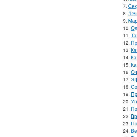
7.
Сек
8.
Леч
9.
Мар
10.
Од
11.
Та
12.
Пр
13.
Ка
14.
Ка
15.
Ка
16.
Оч
17.
Эф
18.
Со
19.
Пр
20.
Ус
21.
По
22.
Вр
23.
По
24.
Ве