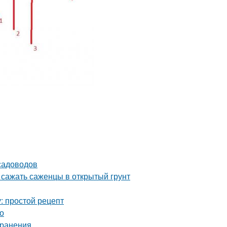
садоводов
 сажать саженцы в открытый грунт
: простой рецепт
о
хранения