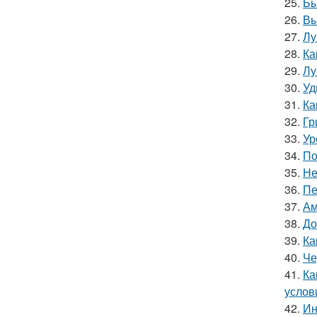
25.
Бы
26.
Вы
27.
Лу
28.
Ка
29.
Лу
30.
Уд
31.
Ка
32.
Гр
33.
Ур
34.
По
35.
Не
36.
Пе
37.
Ам
38.
До
39.
Ка
40.
Че
41.
Ка
услов
42.
Ин