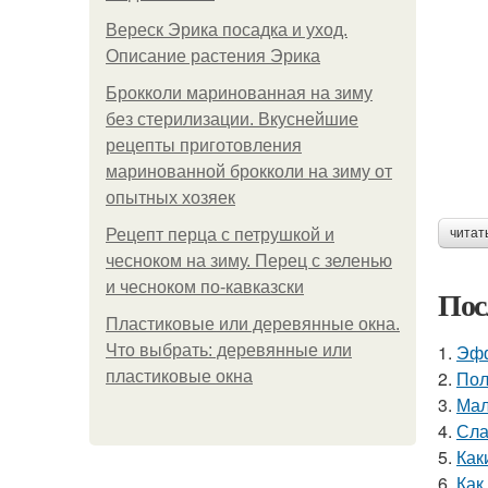
Вереск Эрика посадка и уход.
Описание растения Эрика
Брокколи маринованная на зиму
без стерилизации. Вкуснейшие
рецепты приготовления
маринованной брокколи на зиму от
опытных хозяек
Рецепт перца с петрушкой и
читат
чесноком на зиму. Перец с зеленью
и чесноком по-кавказски
Пос
Пластиковые или деревянные окна.
1.
Эфф
Что выбрать: деревянные или
2.
Пол
пластиковые окна
3.
Мал
4.
Сла
5.
Как
6.
Как