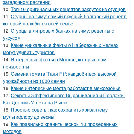
загадочном растении
10.
Топ-10 оригинальных рецептов закруток из огурцов
11.
Огурцы на зиму: самый вкусный болгарский рецепт,
который полюбится всей семье
12.
Огурцы в литровых банках на зиму: рецепты с
уксусом
13.
Какие уникальные факты о Набережных Челнах
могут удивить туристов
14.
Интересные факты о Москве, которые вам
неизвестны
15.
Семена томата 'Таня F1': как добиться высокой
урожайности из 1000 семян
16.
Какие интересные места работают в межсезонье
17.
Секреты Эффективного Выращивания и Продажи:
Как Достичь Успеха на Рынке
18.
Простые советы: как сохранить хризантему
мультифлору до весны
19.
Как правильно хранить чеснок: 10 проверенных
методов