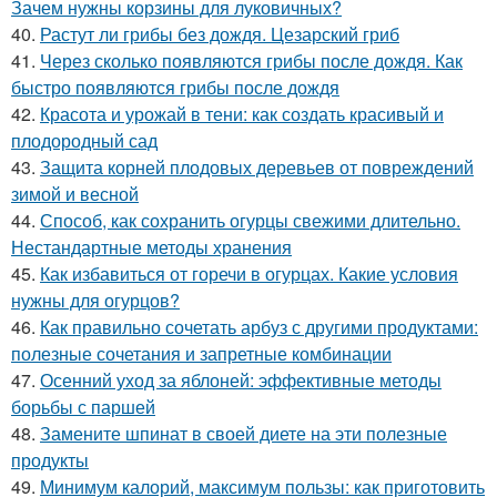
Зачем нужны корзины для луковичных?
40.
Растут ли грибы без дождя. Цезарский гриб
41.
Через сколько появляются грибы после дождя. Как
быстро появляются грибы после дождя
42.
Красота и урожай в тени: как создать красивый и
плодородный сад
43.
Защита корней плодовых деревьев от повреждений
зимой и весной
44.
Способ, как сохранить огурцы свежими длительно.
Нестандартные методы хранения
45.
Как избавиться от горечи в огурцах. Какие условия
нужны для огурцов?
46.
Как правильно сочетать арбуз с другими продуктами:
полезные сочетания и запретные комбинации
47.
Осенний уход за яблоней: эффективные методы
борьбы с паршей
48.
Замените шпинат в своей диете на эти полезные
продукты
49.
Минимум калорий, максимум пользы: как приготовить