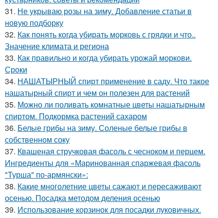
31.
Не укрываю розы на зиму. Добавление статьи в
новую подборку
32.
Как понять когда убирать морковь с грядки и что..
Значение климата и региона
33.
Как правильно и когда убирать урожай моркови.
Сроки
34.
НАШАТЫРНЫЙ спирт применение в саду. Что такое
нашатырный спирт и чем он полезен для растений
35.
Можно ли поливать комнатные цветы нашатырным
спиртом. Подкормка растений сахаром
36.
Белые грибы на зиму. Соленые белые грибы в
собственном соку
37.
Квашеная стручковая фасоль с чесноком и перцем.
Ингредиенты для «Маринованная спаржевая фасоль
"Турша" по-армянски»:
38.
Какие многолетние цветы сажают и пересаживают
осенью. Посадка методом деления осенью
39.
Использование корзинок для посадки луковичных.