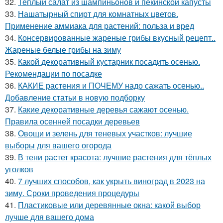
32.
Теплый салат из шампиньонов и пекинской капусты
33.
Нашатырный спирт для комнатных цветов.
Применение аммиака для растений: польза и вред
34.
Консервированные жареные грибы вкусный рецепт..
Жареные белые грибы на зиму
35.
Какой декоративный кустарник посадить осенью.
Рекомендации по посадке
36.
КАКИЕ растения и ПОЧЕМУ надо сажать осенью..
Добавление статьи в новую подборку
37.
Какие декоративные деревья сажают осенью.
Правила осенней посадки деревьев
38.
Овощи и зелень для теневых участков: лучшие
выборы для вашего огорода
39.
В тени растет красота: лучшие растения для тёплых
уголков
40.
7 лучших способов, как укрыть виноград в 2023 на
зиму. Сроки проведения процедуры
41.
Пластиковые или деревянные окна: какой выбор
лучше для вашего дома