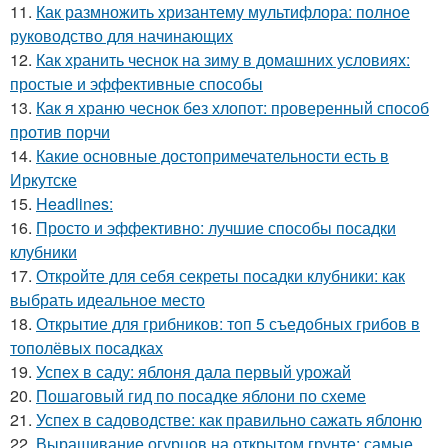
11.
Как размножить хризантему мультифлора: полное
руководство для начинающих
12.
Как хранить чеснок на зиму в домашних условиях:
простые и эффективные способы
13.
Как я храню чеснок без хлопот: проверенный способ
против порчи
14.
Какие основные достопримечательности есть в
Иркутске
15.
Headlines:
16.
Просто и эффективно: лучшие способы посадки
клубники
17.
Откройте для себя секреты посадки клубники: как
выбрать идеальное место
18.
Открытие для грибников: топ 5 съедобных грибов в
тополёвых посадках
19.
Успех в саду: яблоня дала первый урожай
20.
Пошаговый гид по посадке яблони по схеме
21.
Успех в садоводстве: как правильно сажать яблоню
22.
Выращивание огурцов на открытом грунте: самые