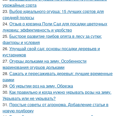
урожайные сорта
23.
Выбор идеального огурца: 15 лучших сортов для
средней полосы
24.
Отзыв о корзина Поли Сад для посадки цветочных
луковиц: эффективность и удобство
25.
Быстрое развитие грибов опята в лесу за сутки:
факторы и условия
26.
Улучшай свой сад: основы посадки деревьев и
кустарников
27.
Огурцы дольками на зиму. Особенности
маринования огурцов дольками
28.
Сажать и пересаживать деревья: лучшие временные
рамки
29.
Об укрытии роз на зиму. Обрезка
30.
Как правильно и когда нужно укрывать розы на зиму.
Укрывать или не укрывать?
31.
Простые советы от агронома. Добавление статьи в
новую подборку