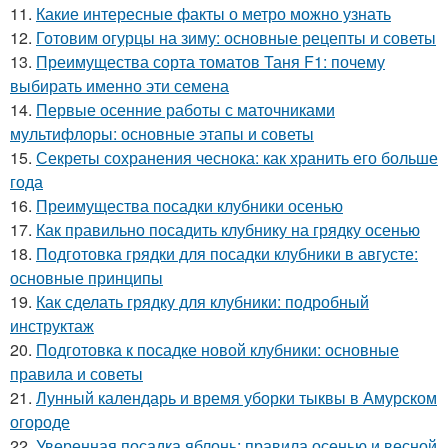
11.
Какие интересные факты о метро можно узнать
12.
Готовим огурцы на зиму: основные рецепты и советы
13.
Преимущества сорта томатов Таня F1: почему
выбирать именно эти семена
14.
Первые осенние работы с маточниками
мультифлоры: основные этапы и советы
15.
Секреты сохранения чеснока: как хранить его больше
года
16.
Преимущества посадки клубники осенью
17.
Как правильно посадить клубнику на грядку осенью
18.
Подготовка грядки для посадки клубники в августе:
основные принципы
19.
Как сделать грядку для клубники: подробный
инструктаж
20.
Подготовка к посадке новой клубники: основные
правила и советы
21.
Лунный календарь и время уборки тыквы в Амурском
огороде
22.
Уверенная посадка яблонь: правила осенью и весной