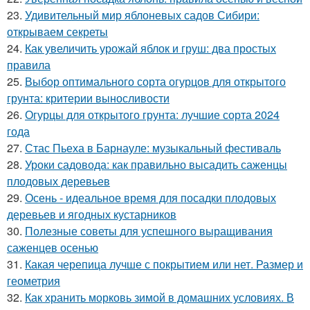
23.
Удивительный мир яблоневых садов Сибири:
открываем секреты
24.
Как увеличить урожай яблок и груш: два простых
правила
25.
Выбор оптимального сорта огурцов для открытого
грунта: критерии выносливости
26.
Огурцы для открытого грунта: лучшие сорта 2024
года
27.
Стас Пьеха в Барнауле: музыкальный фестиваль
28.
Уроки садовода: как правильно высадить саженцы
плодовых деревьев
29.
Осень - идеальное время для посадки плодовых
деревьев и ягодных кустарников
30.
Полезные советы для успешного выращивания
саженцев осенью
31.
Какая черепица лучше с покрытием или нет. Размер и
геометрия
32.
Как хранить морковь зимой в домашних условиях. В