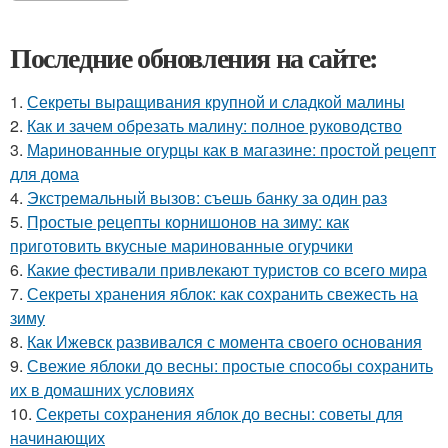
Последние обновления на сайте:
1.
Секреты выращивания крупной и сладкой малины
2.
Как и зачем обрезать малину: полное руководство
3.
Маринованные огурцы как в магазине: простой рецепт
для дома
4.
Экстремальный вызов: съешь банку за один раз
5.
Простые рецепты корнишонов на зиму: как
приготовить вкусные маринованные огурчики
6.
Какие фестивали привлекают туристов со всего мира
7.
Секреты хранения яблок: как сохранить свежесть на
зиму
8.
Как Ижевск развивался с момента своего основания
9.
Свежие яблоки до весны: простые способы сохранить
их в домашних условиях
10.
Секреты сохранения яблок до весны: советы для
начинающих