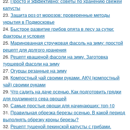
22.
Просто и эффективно: советы по хранению свежей
капусты
23.
Защита роз от морозов: проверенные методы
укрытия в Подмосковье
24.
Быстрое развитие грибов опята в лесу за сутки:
факторы и условия
25.
Маринованная стручковая фасоль на зиму: простой
рецепт для долгого хранения
26.
Рецепт квашеной фасоли на зиму. Заготовка
туршевой фасоли на зиму
27.
Огурцы резанные на зиму
28.
Компостный чай своими руками. АКЧ (компостный
чай) своими руками
29.
Что садить на даче осенью. Как подготовить грядки
для подзимнего сева овощей
30.
Самые простые овощи для начинающих: топ-10
31.
Правильная обрезка березы осенью. В какой период
выполнять обрезку кроны березы?
32.
Рецепт тушеной пекинской капусты с грибами.