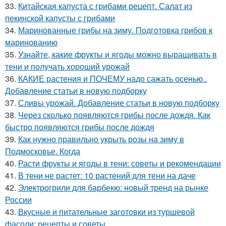
33.
Китайская капуста с грибами рецепт. Салат из
пекинской капусты с грибами
34.
Маринованные грибы на зиму. Подготовка грибов к
маринованию
35.
Узнайте, какие фрукты и ягоды можно выращивать в
тени и получать хороший урожай
36.
КАКИЕ растения и ПОЧЕМУ надо сажать осенью..
Добавление статьи в новую подборку
37.
Сливы урожай. Добавление статьи в новую подборку
38.
Через сколько появляются грибы после дождя. Как
быстро появляются грибы после дождя
39.
Как нужно правильно укрыть розы на зиму в
Подмосковье. Когда
40.
Расти фрукты и ягоды в тени: советы и рекомендации
41.
В тени не растет: 10 растений для тени на даче
42.
Электрогрили для барбекю: новый тренд на рынке
России
43.
Вкусные и питательные заготовки из туршевой
фасоли: рецепты и советы