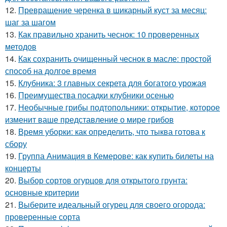
12.
Превращение черенка в шикарный куст за месяц:
шаг за шагом
13.
Как правильно хранить чеснок: 10 проверенных
методов
14.
Как сохранить очищенный чеснок в масле: простой
способ на долгое время
15.
Клубника: 3 главных секрета для богатого урожая
16.
Преимущества посадки клубники осенью
17.
Необычные грибы подтопольники: открытие, которое
изменит ваше представление о мире грибов
18.
Время уборки: как определить, что тыква готова к
сбору
19.
Группа Анимация в Кемерове: как купить билеты на
концерты
20.
Выбор сортов огурцов для открытого грунта:
основные критерии
21.
Выберите идеальный огурец для своего огорода:
проверенные сорта