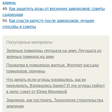
камень
49.
Как защитить розы от весенних заморозков: советы
садоводам
50.
Как спасти капусту после заморозков: лучшие
способы и советы
Популярные материалы
Зеленые помидоры лягушата на зиму. Лягушата из
зеленых помидор на зиму
Прожилки в помидорах желтые. Желтеет рассада
помидоров: причины
Что делать если огурцы взорвались, как их
переделать. Взорвались банки? И эти огурцы пойдут
в дело: совет от Юлии Миняевой
Землянка, как построить. Технология строительства
землянки