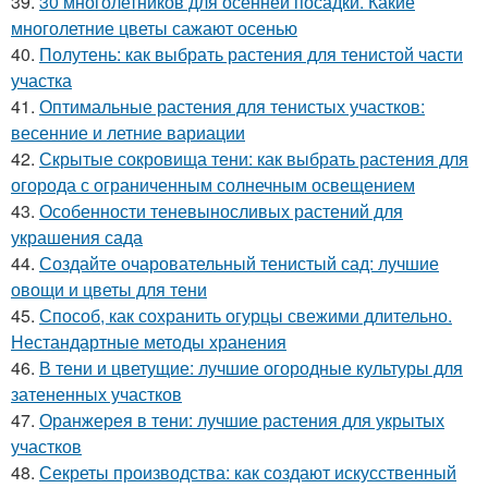
39.
30 многолетников для осенней посадки. Какие
многолетние цветы сажают осенью
40.
Полутень: как выбрать растения для тенистой части
участка
41.
Оптимальные растения для тенистых участков:
весенние и летние вариации
42.
Скрытые сокровища тени: как выбрать растения для
огорода с ограниченным солнечным освещением
43.
Особенности теневыносливых растений для
украшения сада
44.
Создайте очаровательный тенистый сад: лучшие
овощи и цветы для тени
45.
Способ, как сохранить огурцы свежими длительно.
Нестандартные методы хранения
46.
В тени и цветущие: лучшие огородные культуры для
затененных участков
47.
Оранжерея в тени: лучшие растения для укрытых
участков
48.
Секреты производства: как создают искусственный