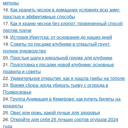
методы
16.
Как хранить чеснок в домашних условиях всю зиму:
простые и эффективные способы
17.
Как я храню чеснок без хлопот: проверенный способ
против порчи
18.
История Иркутска: от основания до наших дней
19.
Советы по посадке клубники в открытый грунт:
полное руководство
20.
Простые шаги к идеальной грядке для клубники
21.
Подготовка к посадке новой клубники: основные
правила и советы
22.
Удивительное открытие: как я нашла грибы на тополе
23.
Время сбора: когда убирать тыкву с огорода в
Подмосковье
24.
Группа Анимация в Кемерове: как купить билеты на
концерты
25.
Овес или рожь: какой лучше для здоровья
26.
Откройте для себя 25 лучших сортов огурцов 2024
года