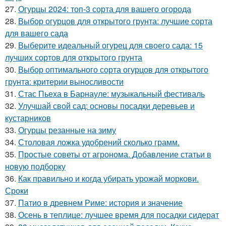
27.
Огурцы 2024: топ-3 сорта для вашего огорода
28.
Выбор огурцов для открытого грунта: лучшие сорта
для вашего сада
29.
Выберите идеальный огурец для своего сада: 15
лучших сортов для открытого грунта
30.
Выбор оптимального сорта огурцов для открытого
грунта: критерии выносливости
31.
Стас Пьеха в Барнауле: музыкальный фестиваль
32.
Улучшай свой сад: основы посадки деревьев и
кустарников
33.
Огурцы резанные на зиму
34.
Столовая ложка удобрений сколько грамм.
35.
Простые советы от агронома. Добавление статьи в
новую подборку
36.
Как правильно и когда убирать урожай моркови.
Сроки
37.
Патио в древнем Риме: история и значение
38.
Осень в теплице: лучшее время для посадки сидерат