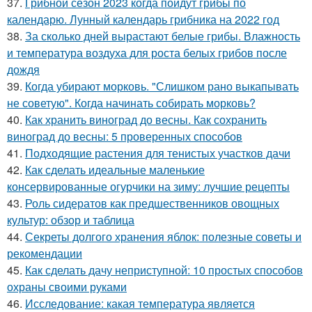
37.
Грибной сезон 2023 когда пойдут грибы по
календарю. Лунный календарь грибника на 2022 год
38.
За сколько дней вырастают белые грибы. Влажность
и температура воздуха для роста белых грибов после
дождя
39.
Когда убирают морковь. "Слишком рано выкапывать
не советую". Когда начинать собирать морковь?
40.
Как хранить виноград до весны. Как сохранить
виноград до весны: 5 проверенных способов
41.
Подходящие растения для тенистых участков дачи
42.
Как сделать идеальные маленькие
консервированные огурчики на зиму: лучшие рецепты
43.
Роль сидератов как предшественников овощных
культур: обзор и таблица
44.
Секреты долгого хранения яблок: полезные советы и
рекомендации
45.
Как сделать дачу неприступной: 10 простых способов
охраны своими руками
46.
Исследование: какая температура является