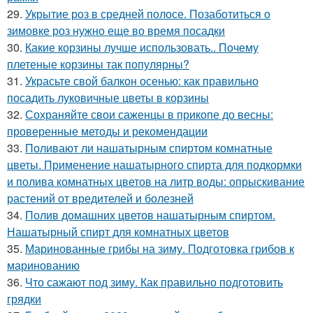
29.
Укрытие роз в средней полосе. Позаботиться о
зимовке роз нужно еще во время посадки
30.
Какие корзины лучше использовать.. Почему
плетеные корзины так популярны?
31.
Украсьте свой балкон осенью: как правильно
посадить луковичные цветы в корзины
32.
Сохраняйте свои саженцы в прикопе до весны:
проверенные методы и рекомендации
33.
Поливают ли нашатырным спиртом комнатные
цветы. Применение нашатырного спирта для подкормки
и полива комнатных цветов на литр воды: опрыскивание
растений от вредителей и болезней
34.
Полив домашних цветов нашатырным спиртом.
Нашатырный спирт для комнатных цветов
35.
Маринованные грибы на зиму. Подготовка грибов к
маринованию
36.
Что сажают под зиму. Как правильно подготовить
грядки