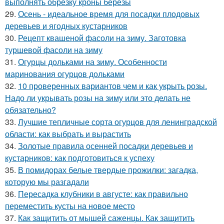
выполнять обрезку кроны березы
29.
Осень - идеальное время для посадки плодовых
деревьев и ягодных кустарников
30.
Рецепт квашеной фасоли на зиму. Заготовка
туршевой фасоли на зиму
31.
Огурцы дольками на зиму. Особенности
маринования огурцов дольками
32.
10 проверенных вариантов чем и как укрыть розы.
Надо ли укрывать розы на зиму или это делать не
обязательно?
33.
Лучшие тепличные сорта огурцов для ленинградской
области: как выбрать и вырастить
34.
Золотые правила осенней посадки деревьев и
кустарников: как подготовиться к успеху
35.
В помидорах белые твердые прожилки: загадка,
которую мы разгадали
36.
Пересадка клубники в августе: как правильно
переместить кусты на новое место
37.
Как защитить от мышей саженцы. Как защитить