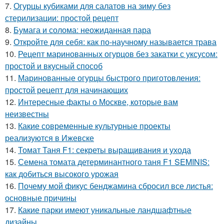
7.
Огурцы кубиками для салатов на зиму без
стерилизации: простой рецепт
8.
Бумага и солома: неожиданная пара
9.
Откройте для себя: как по-научному называется трава
10.
Рецепт маринованных огурцов без закатки с уксусом:
простой и вкусный способ
11.
Маринованные огурцы быстрого приготовления:
простой рецепт для начинающих
12.
Интересные факты о Москве, которые вам
неизвестны
13.
Какие современные культурные проекты
реализуются в Ижевске
14.
Томат Таня F1: секреты выращивания и ухода
15.
Семена томата детерминантного таня F1 SEMINIS:
как добиться высокого урожая
16.
Почему мой фикус бенджамина сбросил все листья:
основные причины
17.
Какие парки имеют уникальные ландшафтные
дизайны