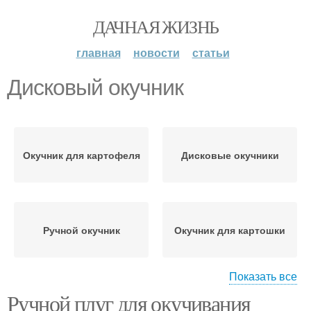
ДАЧНАЯ ЖИЗНЬ
главная
новости
статьи
Дисковый окучник
Окучник для картофеля
Дисковые окучники
Ручной окучник
Окучник для картошки
Показать все
Ручной плуг для окучивания
Окучник из велосипеда