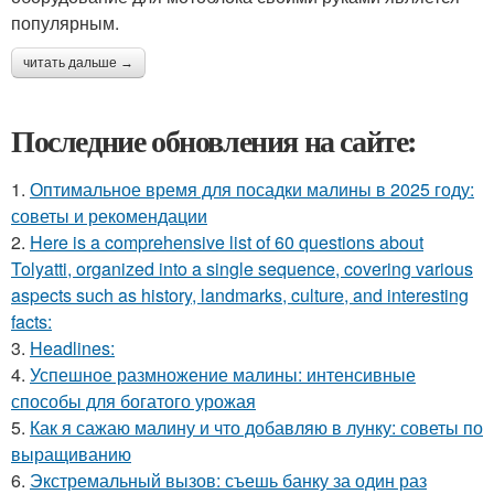
популярным.
читать дальше →
Последние обновления на сайте:
1.
Оптимальное время для посадки малины в 2025 году:
советы и рекомендации
2.
Here is a comprehensive list of 60 questions about
Tolyatti, organized into a single sequence, covering various
aspects such as history, landmarks, culture, and interesting
facts:
3.
Headlines:
4.
Успешное размножение малины: интенсивные
способы для богатого урожая
5.
Как я сажаю малину и что добавляю в лунку: советы по
выращиванию
6.
Экстремальный вызов: съешь банку за один раз