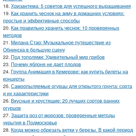
18.
Хризантема: 5 советов для успешного выращивания
19.
Как хранить чеснок на зиму в домашних условиях:
простые и эффективные способы
20.
Как правильно хранить чеснок: 10 проверенных
методов
21.
Милана Стар: Музыкальное путешествие из
Обнинска в большую сцену
22.
Под тополями: Удивительный мир грибов
23.
Почему яблоня не дает плодов
24.
Группа Анимация в Кемерове: как купить билеты на
концерты
25.
Самоопыляемые огурцы для открытого грунта: сорта
и их характеристики
26.
Вкусные и хрустящие: 20 лучших сортов ранних
огурцов
27.
Защита роз от морозов: проверенные методы
укрытия в Подмосковье
28.
Когда можно обрезать ветки у березы. В какой период