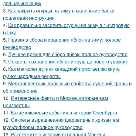
для начинающих
3.
Как закрыть огурцы на зиму в маленькие банки:
пошаговая инструкция
4.
Как правильно засолить огурцы на зиму в 1-литровую
банку
5.
Правила сбора и хранения яблок на зиму: полное
руководство
6.
Лучшее время для сбора яблок: полное руководство
7.
Секреты сохранения яблок и груш до нового урожая
8.
Как мелколепестник канадский помогает заткнуть
гузно: народные рецепты
9.
Мелколепестник: полезные свойства сушёной травы и
её применение
10.
Интересные факты о Москве, которые вам
неизвестны
11.
Какие ключевые события в истории Оренбурга
12.
Секреты выращивания шаровидных хризантем
мультифлоры: полное руководство
13.
Расскажите о истории основания Москвы