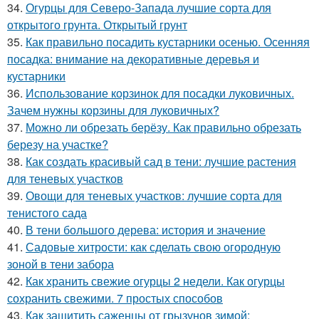
34.
Огурцы для Северо-Запада лучшие сорта для
открытого грунта. Открытый грунт
35.
Как правильно посадить кустарники осенью. Осенняя
посадка: внимание на декоративные деревья и
кустарники
36.
Использование корзинок для посадки луковичных.
Зачем нужны корзины для луковичных?
37.
Можно ли обрезать берёзу. Как правильно обрезать
березу на участке?
38.
Как создать красивый сад в тени: лучшие растения
для теневых участков
39.
Овощи для теневых участков: лучшие сорта для
тенистого сада
40.
В тени большого дерева: история и значение
41.
Садовые хитрости: как сделать свою огородную
зоной в тени забора
42.
Как хранить свежие огурцы 2 недели. Как огурцы
сохранить свежими. 7 простых способов
43.
Как защитить саженцы от грызунов зимой: