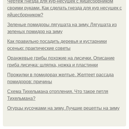
Чертеж гнезда для кур-несушек с яйцесборником
своими руками. Как сделать гнезда для кур несушек с
яйцесборником?
Зеленые помидоры лягушата на зиму. Лягушата из
зеленых помидор на зиму
Как правильно посадить деревья и кустарники
осенью: практические советы
Оранжевые грибы похожие на лисички. Описание
гриба лисичка: шляпка, ножка и пластинки
Прожилки в помидорах желтые. Желтеет рассада
помидоров: причины
Схема Тихельмана отопления. Что такое петля
Тихельмана?
Огурцы кусочками на зиму. Лучшие рецепты на зиму