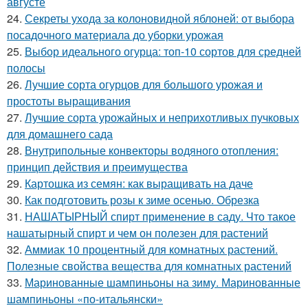
августе
24.
Секреты ухода за колоновидной яблоней: от выбора
посадочного материала до уборки урожая
25.
Выбор идеального огурца: топ-10 сортов для средней
полосы
26.
Лучшие сорта огурцов для большого урожая и
простоты выращивания
27.
Лучшие сорта урожайных и неприхотливых пучковых
для домашнего сада
28.
Внутрипольные конвекторы водяного отопления:
принцип действия и преимущества
29.
Картошка из семян: как выращивать на даче
30.
Как подготовить розы к зиме осенью. Обрезка
31.
НАШАТЫРНЫЙ спирт применение в саду. Что такое
нашатырный спирт и чем он полезен для растений
32.
Аммиак 10 процентный для комнатных растений.
Полезные свойства вещества для комнатных растений
33.
Маринованные шампиньоны на зиму. Маринованные
шампиньоны «по-итальянски»