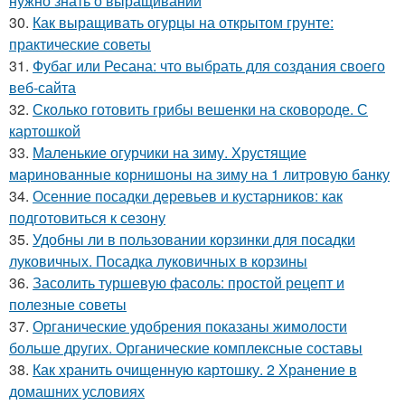
нужно знать о выращивании
30.
Как выращивать огурцы на открытом грунте:
практические советы
31.
Фубаг или Ресана: что выбрать для создания своего
веб-сайта
32.
Сколько готовить грибы вешенки на сковороде. С
картошкой
33.
Маленькие огурчики на зиму. Хрустящие
маринованные корнишоны на зиму на 1 литровую банку
34.
Осенние посадки деревьев и кустарников: как
подготовиться к сезону
35.
Удобны ли в пользовании корзинки для посадки
луковичных. Посадка луковичных в корзины
36.
Засолить туршевую фасоль: простой рецепт и
полезные советы
37.
Органические удобрения показаны жимолости
больше других. Органические комплексные составы
38.
Как хранить очищенную картошку. 2 Хранение в
домашних условиях