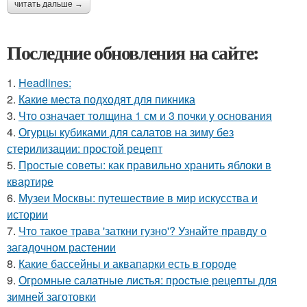
читать дальше →
Последние обновления на сайте:
1.
Headlines:
2.
Какие места подходят для пикника
3.
Что означает толщина 1 см и 3 почки у основания
4.
Огурцы кубиками для салатов на зиму без
стерилизации: простой рецепт
5.
Простые советы: как правильно хранить яблоки в
квартире
6.
Музеи Москвы: путешествие в мир искусства и
истории
7.
Что такое трава 'заткни гузно'? Узнайте правду о
загадочном растении
8.
Какие бассейны и аквапарки есть в городе
9.
Огромные салатные листья: простые рецепты для
зимней заготовки