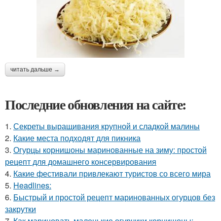
читать дальше →
Последние обновления на сайте:
1.
Секреты выращивания крупной и сладкой малины
2.
Какие места подходят для пикника
3.
Огурцы корнишоны маринованные на зиму: простой
рецепт для домашнего консервирования
4.
Какие фестивали привлекают туристов со всего мира
5.
Headlines:
6.
Быстрый и простой рецепт маринованных огурцов без
закрутки
7.
Как мариновать маленькие огурчики корнишоны: