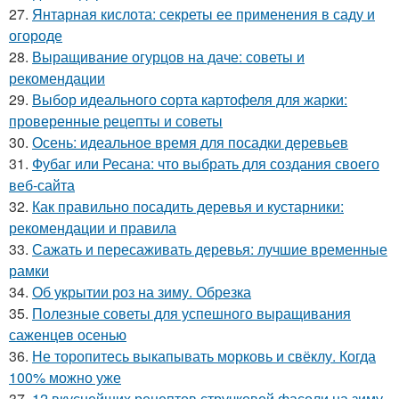
27.
Янтарная кислота: секреты ее применения в саду и
огороде
28.
Выращивание огурцов на даче: советы и
рекомендации
29.
Выбор идеального сорта картофеля для жарки:
проверенные рецепты и советы
30.
Осень: идеальное время для посадки деревьев
31.
Фубаг или Ресана: что выбрать для создания своего
веб-сайта
32.
Как правильно посадить деревья и кустарники:
рекомендации и правила
33.
Сажать и пересаживать деревья: лучшие временные
рамки
34.
Об укрытии роз на зиму. Обрезка
35.
Полезные советы для успешного выращивания
саженцев осенью
36.
Не торопитесь выкапывать морковь и свёклу. Когда
100% можно уже
37.
12 вкуснейших рецептов стручковой фасоли на зиму.