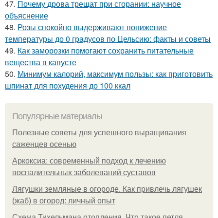
47.
Почему дрова трещат при сгорании: научное
объяснение
48.
Розы спокойно выдерживают понижение
температуры до 0 градусов по Цельсию: факты и советы
49.
Как заморозки помогают сохранить питательные
вещества в капусте
50.
Минимум калорий, максимум пользы: как приготовить
шпинат для похудения до 100 ккал
Популярные материалы
Полезные советы для успешного выращивания
саженцев осенью
Аркоксиа: современный подход к лечению
воспалительных заболеваний суставов
Лягушки земляные в огороде. Как привлечь лягушек
(жаб) в огород: личный опыт
Схема Тихельмана отопления. Что такое петля