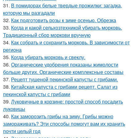
31.
В помидорах белые твердые прожилки: загадка,
которую мы разгадали
32.
Как подготовить розы к зиме осенью. Обрезка
33.
Когда и какой сельхозтехникой убирать морковь.
Традиционный сбор моркови вручную
34.
Как собрать и сохранить морковь. В зависимости от
региона
35.
Когда убирать морковь и свеклу.
36.
Органические удобрения показаны жимолости
больше других. Органические комплексные составы
37.
Рецепт тушеной пекинской капусты с грибами.
38.
Китайская капуста с грибами рецепт. Салат из
пекинской капусты с грибами
39.
Луковичные в корзине: простой способ посадить
луковицы
40.
Как заморозить грибы на зиму. Грибы можно
замораживать? Эти способы помогут вам их хранить
почти целый год