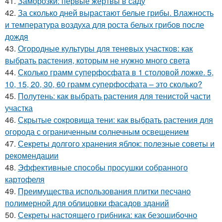
41.
Заморозки: первые жертвы в саду
42.
За сколько дней вырастают белые грибы. Влажность
и температура воздуха для роста белых грибов после
дождя
43.
Огородные культуры для теневых участков: как
выбрать растения, которым не нужно много света
44.
Сколько грамм суперфосфата в 1 столовой ложке. 5,
10, 15, 20, 30, 60 грамм суперфосфата – это сколько?
45.
Полутень: как выбрать растения для тенистой части
участка
46.
Скрытые сокровища тени: как выбрать растения для
огорода с ограниченным солнечным освещением
47.
Секреты долгого хранения яблок: полезные советы и
рекомендации
48.
Эффективные способы просушки собранного
картофеля
49.
Преимущества использования плитки песчано
полимерной для облицовки фасадов зданий
50.
Секреты настоящего грибника: как безошибочно