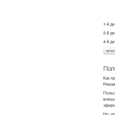
1-й д
2-й д
4-й д
читат
Поль
Как п
Реком
Польс
внешн
эфирн
Но, ч