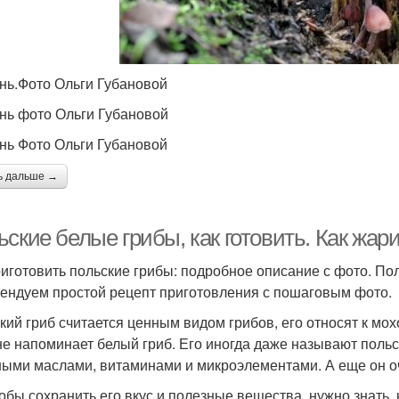
ень.Фото Ольги Губановой
ень фото Ольги Губановой
ень Фото Ольги Губановой
ь дальше →
ские белые грибы, как готовить. Как жар
риготовить польские грибы: подробное описание с фото. По
ендуем простой рецепт приготовления с пошаговым фото.
кий гриб считается ценным видом грибов, его относят к мох
е напоминает белый гриб. Его иногда даже называют поль
ыми маслами, витаминами и микроэлементами. А еще он о
тобы сохранить его вкус и полезные вещества, нужно знать,