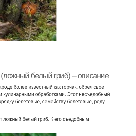
(ложный белый гриб) – описание
 народе более известный как горчак, обрел свое
ми кулинарными обработками. Этот несъедобный
порядку болетовые, семейству болетовые, роду
ют ложный белый гриб. К его съедобным