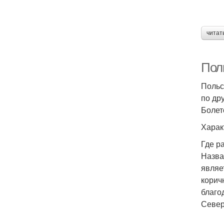
читат
Поль
Польс
по др
Болет
Харак
Где р
Назва
являе
корич
благо
Север