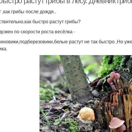
быстро растут грибы в лесу. Дневник гриб
 ,как грибы после дождя..
ствительно,как быстро растут грибы?
дсмен по скорости роста весёлка -
иновики,подберезовики,белые растут не так быстро ,Но уже
ика.