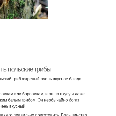
ить польские грибы
льский гриб жареный очень вкусное блюдо.
овикам или боровикам, и он по вкусу и даже
ским белым грибом. Он необычайно богат
чень вкусный.
 как его правильно приготовить. Большинство