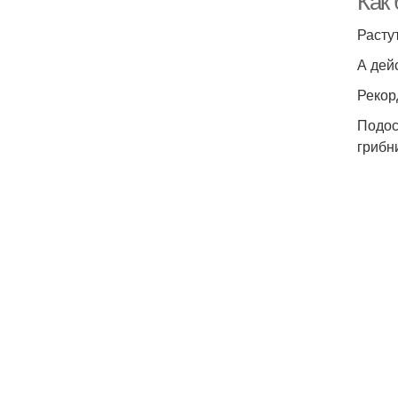
Как 
Растут
А дей
Рекор
Подос
грибн