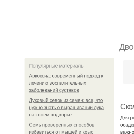
Дво
Популярные материалы
Аркоксиа: современный подход к
лечению воспалительных
заболеваний суставов
Луковый севок из семян: все, что
Ско
нужно знать о выращивании лука
на своем подворье
Для р
осадк
Семь проверенных способов
важно
избавиться от мышей и крыс