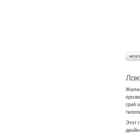
читат
Лож
Желчны
прозв
гриб 
тилоп
Этот 
двойн