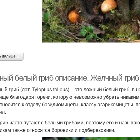
ь дальше →
ный белый гриб описание. Желчный гриб 
й гриб (лат. Tylopilus felleus) – это ложный белый гриб, в
ище благодаря горечи, которую невозможно убрать никаки
относится к отделу базидиомицеты, классу агарикомицеты, 
ил.
гриб часто путают с белыми грибами, поэтому его и называ
икам также относятся боровики и подберезовики.