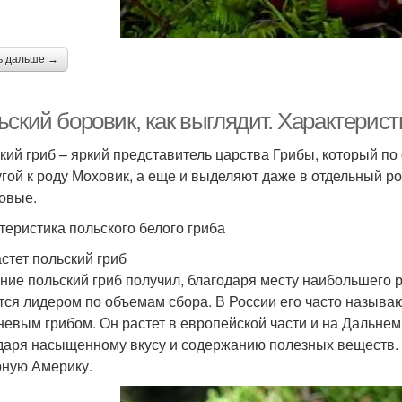
ь дальше →
ский боровик, как выглядит. Характерист
кий гриб – яркий представитель царства Грибы, который по
угой к роду Моховик, а еще и выделяют даже в отдельный ро
овые.
теристика польского белого гриба
астет польский гриб
ние польский гриб получил, благодаря месту наибольшего 
тся лидером по объемам сбора. В России его часто назыв
невым грибом. Он растет в европейской части и на Дальнем
даря насыщенному вкусу и содержанию полезных веществ.
ную Америку.