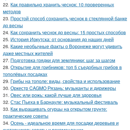
22.
Как правильно хранить чеснок: 10 проверенных
методов
23.
Простой способ сохранить чеснок в стеклянной банке
до весны
24.
Как сохранить чеснок до весны: 15 простых способов
25.
История Иркутска: от основания до наших дней
26.
Какие необычные факты о Воронеже могут удивить
даже местных жителей
27.
Подготовка грядки для земляники: шаг за шагом
28.
Открытие для грибников: топ 5 съедобных грибов в
тополёвых посадках
29.
Грибы на тополе: виды, свойства и использование
30.
Оркестр CAGMO Рязань: музыканты и дирижеры
31.
Овес или рожь: какой лучше для здоровья
32.
Стас Пьеха в Барнауле: музыкальный фестиваль
33.
Как выращивать огурцы на открытом грунте:
практические советы
34.
Осень - идеальное время для посадки деревьев и
кустарников: советы и рекомендации