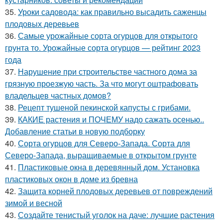
35.
Уроки садовода: как правильно высадить саженцы
плодовых деревьев
36.
Самые урожайные сорта огурцов для открытого
грунта то. Урожайные сорта огурцов — рейтинг 2023
года
37.
Нарушение при строительстве частного дома за
грязную проезжую часть. За что могут оштрафовать
владельцев частных домов?
38.
Рецепт тушеной пекинской капусты с грибами.
39.
КАКИЕ растения и ПОЧЕМУ надо сажать осенью..
Добавление статьи в новую подборку
40.
Сорта огурцов для Северо-Запада. Сорта для
Северо-Запада, выращиваемые в открытом грунте
41.
Пластиковые окна в деревянный дом. Установка
пластиковых окон в доме из бревна
42.
Защита корней плодовых деревьев от повреждений
зимой и весной
43.
Создайте тенистый уголок на даче: лучшие растения