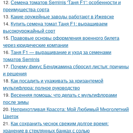
12.
Семена томатов Seminis 'Таня F1': особенности и
преимущества сорта
13.
Какие оружейные заводы работают в Ижевске
14.
Купить семена томат Таня F1: выращиваем
высокоурожайный сорт
15.
Правовые основы оформления военного билета
через юридические компании
16.
Таня F1 — выращивание и уход за семенами
томатов Seminis
17.
Почему фикус Бенджамина сбросил листья: причины
и решения
18.
Как посадить и ухаживать за хризантемой
мультифлора: полное руководство
19.
Весенняя помощь: что делать с мультифлорами
после зимы
20.
Неприхотливая Красота: Мой Любимый Многолетний
Цветок
21.
Как сохранить чеснок свежим долгое время:
хранение в стеклянных банках с солью