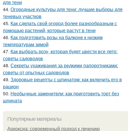
для тени
44.
Огородные культуры для тени: лучшие выборы для
теневых участков
45.
Как сделать свой огород более разнообразным с
помощью растений, которые растут в тени
46.
Как подготовить розы на балконе к низким
температурам зимой
47.
Как выбрать розу, которая будет цвести все лето:
советы садоводов
48.
Секреты ухаживания за редкими папоротниками:
советы от опытных садоводов
49.
Здоровые рецепты с шпинатом: как включить его в
рацион
50.
Необычные заменители: как приготовить торт без
шпината
Популярные материалы
Аркоксиа: современный подход к лечению