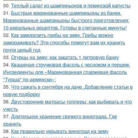
30.
Теплый салат из шампиньонов и пекинской капусты
31.
Быстрые маринованные шампиньоны из банки.
Маринованные шампиньоны быстрого приготовления:
10 идеальных рецептов. Готовы в считанные минуты!
32.
Как заморозить грибы на зиму. Грибы можно
замораживать? Эти способы помогут вам их хранить
почти целый год
33.
Огурцы на зиму: как закатать 1 литровую банку
34.
Квашеная стручковая фасоль с чесноком и перцем.
Ингредиенты для «Маринованная спаржевая фасоль
"Турша" по-армянски»:
35.
Что сажать в сентябре на даче. Добавление статьи в
новую подборку
36.
Двусторонние матрасы-топперы: как выбирать и что
учесть
37.
Длительное хранение свежего винограда. Где
хранить
38.
Как правильно укрывать виноград на зиму