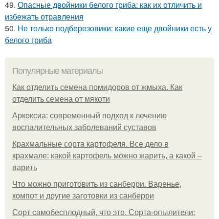
49.
Опасные двойники белого гриба: как их отличить и
избежать отравления
50.
Не только подберезовики: какие еще двойники есть у
белого гриба
Популярные материалы
Как отделить семена помидоров от жмыха. Как
отделить семена от мякоти
Аркоксиа: современный подход к лечению
воспалительных заболеваний суставов
Крахмальные сорта картофеля. Все дело в
крахмале: какой картофель можно жарить, а какой –
варить
Что можно приготовить из санберри. Варенье,
компот и другие заготовки из санберри
Сорт самобесплодный, что это. Сорта-опылители: