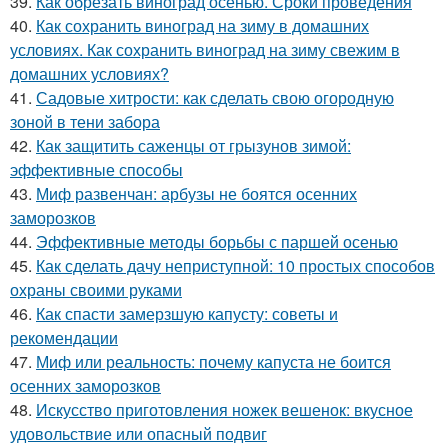
39.
Как обрезать виноград осенью. Сроки проведения
40.
Как сохранить виноград на зиму в домашних
условиях. Как сохранить виноград на зиму свежим в
домашних условиях?
41.
Садовые хитрости: как сделать свою огородную
зоной в тени забора
42.
Как защитить саженцы от грызунов зимой:
эффективные способы
43.
Миф развенчан: арбузы не боятся осенних
заморозков
44.
Эффективные методы борьбы с паршей осенью
45.
Как сделать дачу неприступной: 10 простых способов
охраны своими руками
46.
Как спасти замерзшую капусту: советы и
рекомендации
47.
Миф или реальность: почему капуста не боится
осенних заморозков
48.
Искусство приготовления ножек вешенок: вкусное
удовольствие или опасный подвиг