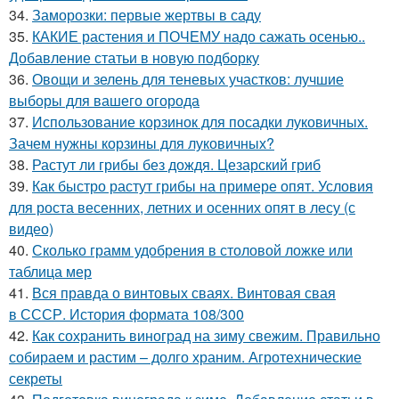
34.
Заморозки: первые жертвы в саду
35.
КАКИЕ растения и ПОЧЕМУ надо сажать осенью..
Добавление статьи в новую подборку
36.
Овощи и зелень для теневых участков: лучшие
выборы для вашего огорода
37.
Использование корзинок для посадки луковичных.
Зачем нужны корзины для луковичных?
38.
Растут ли грибы без дождя. Цезарский гриб
39.
Как быстро растут грибы на примере опят. Условия
для роста весенних, летних и осенних опят в лесу (с
видео)
40.
Сколько грамм удобрения в столовой ложке или
таблица мер
41.
Вся правда о винтовых сваях. Винтовая свая
в СССР. История формата 108/300
42.
Как сохранить виноград на зиму свежим. Правильно
собираем и растим – долго храним. Агротехнические
секреты