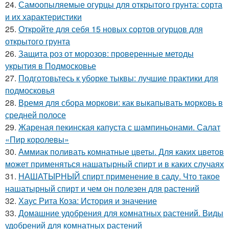
24.
Самоопыляемые огурцы для открытого грунта: сорта
и их характеристики
25.
Откройте для себя 15 новых сортов огурцов для
открытого грунта
26.
Защита роз от морозов: проверенные методы
укрытия в Подмосковье
27.
Подготовьтесь к уборке тыквы: лучшие практики для
подмосковья
28.
Время для сбора моркови: как выкапывать морковь в
средней полосе
29.
Жареная пекинская капуста с шампиньонами. Салат
«Пир королевы»
30.
Аммиак поливать комнатные цветы. Для каких цветов
может применяться нашатырный спирт и в каких случаях
31.
НАШАТЫРНЫЙ спирт применение в саду. Что такое
нашатырный спирт и чем он полезен для растений
32.
Хаус Рита Коза: История и значение
33.
Домашние удобрения для комнатных растений. Виды
удобрений для комнатных растений