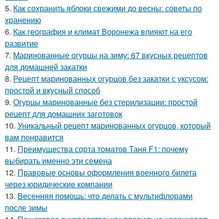
5.
Как сохранить яблоки свежими до весны: советы по
хранению
6.
Как география и климат Воронежа влияют на его
развитие
7.
Маринованные огурцы на зиму: 67 вкусных рецептов
для домашней закатки
8.
Рецепт маринованных огурцов без закатки с уксусом:
простой и вкусный способ
9.
Огурцы маринованные без стерилизации: простой
рецепт для домашних заготовок
10.
Уникальный рецепт маринованных огурцов, который
вам понравится
11.
Преимущества сорта томатов Таня F1: почему
выбирать именно эти семена
12.
Правовые основы оформления военного билета
через юридические компании
13.
Весенняя помощь: что делать с мультифлорами
после зимы