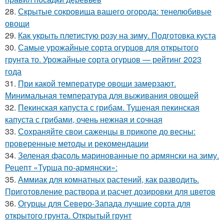
28.
Скрытые сокровища вашего огорода: тенелюбивые
овощи
29.
Как укрыть плетистую розу на зиму. Подготовка куста
30.
Самые урожайные сорта огурцов для открытого
грунта то. Урожайные сорта огурцов — рейтинг 2023
года
31.
При какой температуре овощи замерзают.
Минимальная температура для выживания овощей
32.
Пекинская капуста с грибам. Тушеная пекинская
капуста с грибами, очень нежная и сочная
33.
Сохраняйте свои саженцы в прикопе до весны:
проверенные методы и рекомендации
34.
Зеленая фасоль маринованные по армянски на зиму.
Рецепт «Турша по-армянски»:
35.
Аммиак для комнатных растений, как разводить.
Приготовление раствора и расчет дозировки для цветов
36.
Огурцы для Северо-Запада лучшие сорта для
открытого грунта. Открытый грунт