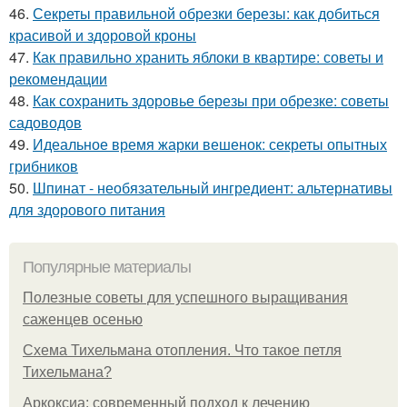
46.
Секреты правильной обрезки березы: как добиться
красивой и здоровой кроны
47.
Как правильно хранить яблоки в квартире: советы и
рекомендации
48.
Как сохранить здоровье березы при обрезке: советы
садоводов
49.
Идеальное время жарки вешенок: секреты опытных
грибников
50.
Шпинат - необязательный ингредиент: альтернативы
для здорового питания
Популярные материалы
Полезные советы для успешного выращивания
саженцев осенью
Схема Тихельмана отопления. Что такое петля
Тихельмана?
Аркоксиа: современный подход к лечению