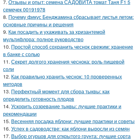
7.
Отзывы и опыт: семена САДОВИТА томат Таня F1 5
семечек 00191978
8.
Почему фикус Бенджамина сбрасывает листья летом:
основные причины и решения
9.
Как посадить и ухаживать за хризантемой
мультифлора: полное руководство
10.
Простой способ сохранить чеснок свежим: хранение
в банке с солью
11.
Секрет долгого хранения чеснока: роль пищевой
соли
12.
Как правильно хранить чеснок: 10 проверенных
методов
13.
Перфектный момент для сбора тыквы: как
определить готовность плодов
14.
Ускорить созревание тыквы: лучшие практики и
рекомендации
15.
Весенняя посадка яблони: лучшие практики и советы
16.
Успех в садоводстве: как яблони выросли из семян
17.
Выбор огурцов для открытого грунта: лучшие сорта