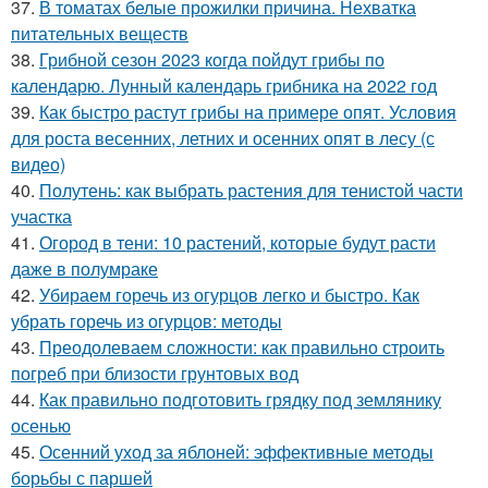
37.
В томатах белые прожилки причина. Нехватка
питательных веществ
38.
Грибной сезон 2023 когда пойдут грибы по
календарю. Лунный календарь грибника на 2022 год
39.
Как быстро растут грибы на примере опят. Условия
для роста весенних, летних и осенних опят в лесу (с
видео)
40.
Полутень: как выбрать растения для тенистой части
участка
41.
Огород в тени: 10 растений, которые будут расти
даже в полумраке
42.
Убираем горечь из огурцов легко и быстро. Как
убрать горечь из огурцов: методы
43.
Преодолеваем сложности: как правильно строить
погреб при близости грунтовых вод
44.
Как правильно подготовить грядку под землянику
осенью
45.
Осенний уход за яблоней: эффективные методы
борьбы с паршей