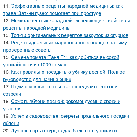
11.
Эффективные рецепты народной медицины: как
трава 'Заткни гузно' помогает при простуде
12.
Мелколепестник канадский: исцеляющие свойства и
рецепты народной медицины
13.
Топ-10 оригинальных рецептов закруток из огурцов
14.
Рецепт идеальных маринованных огурцов на зиму:
проверенные советы
15.
Семена томата 'Таня F1': как добиться высокой
урожайности из 1000 семян
16.
Как правильно посадить клубнику весной: Полное
руководство для начинающих
17.
Подмосковные тыквы: как определить, что они
созрели
18.
Сажать яблони весной: рекомендуемые сроки и
условия
19.
Успех в садоводстве: секреты правильного посадки
яблони
20.
Лучшие сорта огурцов для большого урожая и