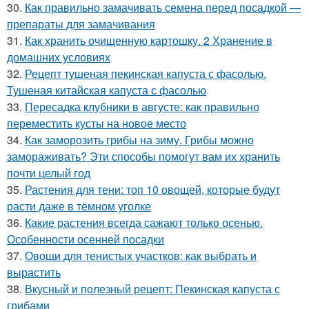
30.
Как правильно замачивать семена перед посадкой —
препараты для замачивания
31.
Как хранить очищенную картошку. 2 Хранение в
домашних условиях
32.
Рецепт тушеная пекинская капуста с фасолью.
Тушеная китайская капуста с фасолью
33.
Пересадка клубники в августе: как правильно
переместить кусты на новое место
34.
Как заморозить грибы на зиму. Грибы можно
замораживать? Эти способы помогут вам их хранить
почти целый год
35.
Растения для тени: топ 10 овощей, которые будут
расти даже в тёмном уголке
36.
Какие растения всегда сажают только осенью.
Особенности осенней посадки
37.
Овощи для тенистых участков: как выбрать и
вырастить
38.
Вкусный и полезный рецепт: Пекинская капуста с
грибами