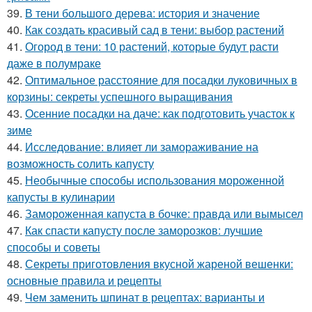
39.
В тени большого дерева: история и значение
40.
Как создать красивый сад в тени: выбор растений
41.
Огород в тени: 10 растений, которые будут расти
даже в полумраке
42.
Оптимальное расстояние для посадки луковичных в
корзины: секреты успешного выращивания
43.
Осенние посадки на даче: как подготовить участок к
зиме
44.
Исследование: влияет ли замораживание на
возможность солить капусту
45.
Необычные способы использования мороженной
капусты в кулинарии
46.
Замороженная капуста в бочке: правда или вымысел
47.
Как спасти капусту после заморозков: лучшие
способы и советы
48.
Секреты приготовления вкусной жареной вешенки:
основные правила и рецепты
49.
Чем заменить шпинат в рецептах: варианты и