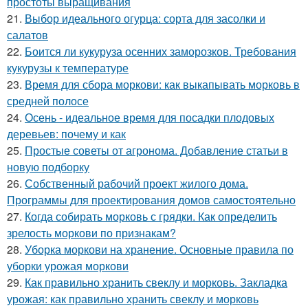
простоты выращивания
21.
Выбор идеального огурца: сорта для засолки и
салатов
22.
Боится ли кукуруза осенних заморозков. Требования
кукурузы к температуре
23.
Время для сбора моркови: как выкапывать морковь в
средней полосе
24.
Осень - идеальное время для посадки плодовых
деревьев: почему и как
25.
Простые советы от агронома. Добавление статьи в
новую подборку
26.
Собственный рабочий проект жилого дома.
Программы для проектирования домов самостоятельно
27.
Когда собирать морковь с грядки. Как определить
зрелость моркови по признакам?
28.
Уборка моркови на хранение. Основные правила по
уборки урожая моркови
29.
Как правильно хранить свеклу и морковь. Закладка
урожая: как правильно хранить свеклу и морковь