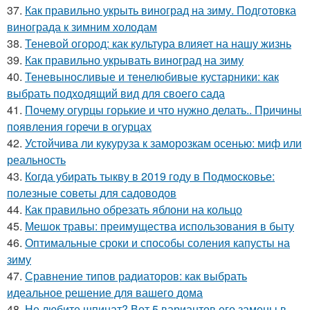
37.
Как правильно укрыть виноград на зиму. Подготовка
винограда к зимним холодам
38.
Теневой огород: как культура влияет на нашу жизнь
39.
Как правильно укрывать виноград на зиму
40.
Теневыносливые и тенелюбивые кустарники: как
выбрать подходящий вид для своего сада
41.
Почему огурцы горькие и что нужно делать.. Причины
появления горечи в огурцах
42.
Устойчива ли кукуруза к заморозкам осенью: миф или
реальность
43.
Когда убирать тыкву в 2019 году в Подмосковье:
полезные советы для садоводов
44.
Как правильно обрезать яблони на кольцо
45.
Мешок травы: преимущества использования в быту
46.
Оптимальные сроки и способы соления капусты на
зиму
47.
Сравнение типов радиаторов: как выбрать
идеальное решение для вашего дома
48.
Не любите шпинат? Вот 5 вариантов его замены в