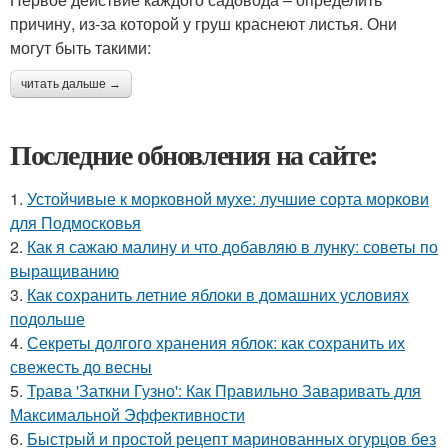
причину, из-за которой у груш краснеют листья. Они
могут быть такими:
читать дальше →
Последние обновления на сайте:
1.
Устойчивые к морковной мухе: лучшие сорта моркови
для Подмосковья
2.
Как я сажаю малину и что добавляю в лунку: советы по
выращиванию
3.
Как сохранить летние яблоки в домашних условиях
подольше
4.
Секреты долгого хранения яблок: как сохранить их
свежесть до весны
5.
Трава 'Заткни Гузно': Как Правильно Заваривать для
Максимальной Эффективности
6.
Быстрый и простой рецепт маринованных огурцов без