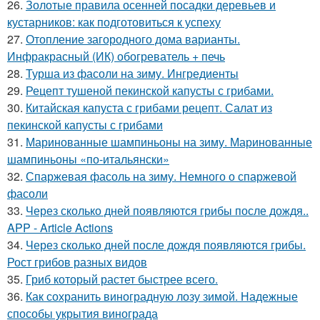
26.
Золотые правила осенней посадки деревьев и
кустарников: как подготовиться к успеху
27.
Отопление загородного дома варианты.
Инфракрасный (ИК) обогреватель + печь
28.
Турша из фасоли на зиму. Ингредиенты
29.
Рецепт тушеной пекинской капусты с грибами.
30.
Китайская капуста с грибами рецепт. Салат из
пекинской капусты с грибами
31.
Маринованные шампиньоны на зиму. Маринованные
шампиньоны «по-итальянски»
32.
Спаржевая фасоль на зиму. Немного о спаржевой
фасоли
33.
Через сколько дней появляются грибы после дождя..
APP - Article Actions
34.
Через сколько дней после дождя появляются грибы.
Рост грибов разных видов
35.
Гриб который растет быстрее всего.
36.
Как сохранить виноградную лозу зимой. Надежные
способы укрытия винограда