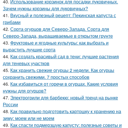
40.
Использование корзинок для посадки луковичных.
Зачем нужны корзины для луковичных?
41.
Вкусный и полезный рецепт: Пекинская капуста с
грибами
42.
Сорта огурцов для Северо-Запада. Сорта для
Северо-Запада, выращиваемые в открытом грунте
43.
Фруктовые и ягодные культуры: как выбрать и
вырастить лучшие сорта
44.
Как создать красивый сад в тени: лучшие растения
для теневых участков
45.
Как хранить свежие огурцы 2 недели. Как огурцы
сохранить свежими. 7 простых способов
46.
Как избавиться от горечи в огурцах. Какие условия
нужны для огурцов?
47.
Электрогрили для барбекю: новый тренд на рынке
России
48.
Как правильно подготовить картошку к хранению на
зиму: моем или не моем
49.
Как спасти подмерзшую капусту: полезные советы и