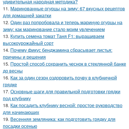
удивительная народная методика?
11.
Маринованные огурцы на зиму: 67 вкусных рецептов
для домашней закатки
12.
Один раз попробовала и теперь мариную огурцы на
зиму: как маринование стало моим увлечением
13.
Купить семена томат Таня F1: выращиваем
высокоурожайный сорт
14.
Почему фикус бенджамина сбрасывает листья:
причины и решения
15.
Простой способ сохранить чеснок в стеклянной банке
до весны
16.
Как за один сезон оздоровить почву в клубничной
грядке
17.
Основные шаги для правильной подготовки грядки
под клубнику
18.
Как посадить клубнику весной: простое руководство
для начинающих
19.
Весенняя земляника: как подготовить грядку для
посадки осенью