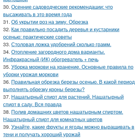
30.
Осенние садоводческие рекомендации: что
высаживать в это время года
31.
Об укрытии роз на зиму. Обрезка
32.
Как правильно посадить деревья и кустарники
осенью: практические советы
33.
Столовая ложка удобрений сколько грамм.
34.
Отопление загородного дома варианты.
Инфракрасный (ИК) обогреватель + печь
35.
Уборка моркови на хранение. Основные правила по
уборки урожая моркови
36.
Правильная обрезка березы осенью. В какой период
выполнять обрезку кроны березы?
37.
Нашатырный спирт для растений. Нашатырный
спирт в саду. Вся правда
38.
Полив домашних цветов нашатырным спиртом.
Нашатырный спирт для комнатных цветов
39.
Узнайте, какие фрукты и ягоды можно выращивать в
тени и получать хороший урожай