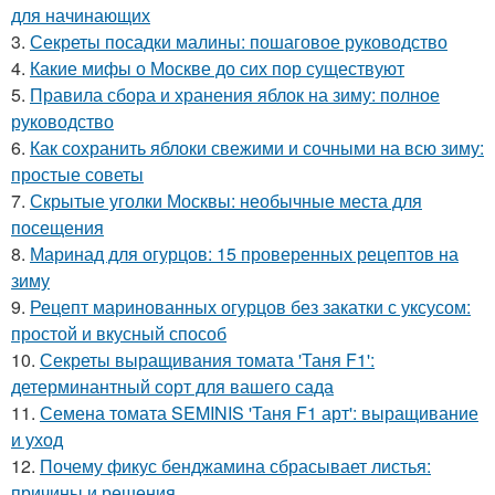
для начинающих
3.
Секреты посадки малины: пошаговое руководство
4.
Какие мифы о Москве до сих пор существуют
5.
Правила сбора и хранения яблок на зиму: полное
руководство
6.
Как сохранить яблоки свежими и сочными на всю зиму:
простые советы
7.
Скрытые уголки Москвы: необычные места для
посещения
8.
Маринад для огурцов: 15 проверенных рецептов на
зиму
9.
Рецепт маринованных огурцов без закатки с уксусом:
простой и вкусный способ
10.
Секреты выращивания томата 'Таня F1':
детерминантный сорт для вашего сада
11.
Семена томата SEMINIS 'Таня F1 арт': выращивание
и уход
12.
Почему фикус бенджамина сбрасывает листья:
причины и решения