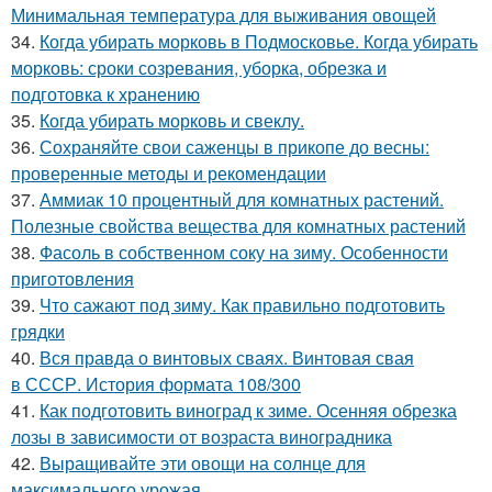
Минимальная температура для выживания овощей
34.
Когда убирать морковь в Подмосковье. Когда убирать
морковь: сроки созревания, уборка, обрезка и
подготовка к хранению
35.
Когда убирать морковь и свеклу.
36.
Сохраняйте свои саженцы в прикопе до весны:
проверенные методы и рекомендации
37.
Аммиак 10 процентный для комнатных растений.
Полезные свойства вещества для комнатных растений
38.
Фасоль в собственном соку на зиму. Особенности
приготовления
39.
Что сажают под зиму. Как правильно подготовить
грядки
40.
Вся правда о винтовых сваях. Винтовая свая
в СССР. История формата 108/300
41.
Как подготовить виноград к зиме. Осенняя обрезка
лозы в зависимости от возраста виноградника
42.
Выращивайте эти овощи на солнце для
максимального урожая