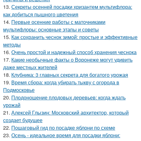
13.
Секреты осенней посадки хризантем мультифлора:
как добиться пышного цветения
14.
Первые осенние работы с маточниками
мультифлоры: основные этапы и советы
15.
Как сохранить чеснок зимой: простые и эффективные
методы
16.
Очень простой и надежный способ хранения чеснока
17.
Какие необычные факты о Воронеже могут удивить
даже местных жителей
18.
Клубника: 3 главных секрета для богатого урожая
19.
Время сбора: когда убирать тыкву с огорода в
Подмосковье
20.
Плодоношение плодовых деревьев: когда ждать
урожай
21.
Алексей Глызин: Московский архитектор, который
создает будущее
22.
Пошаговый гид по посадке яблони по схеме
23.
Осень - идеальное время для посадки яблони: