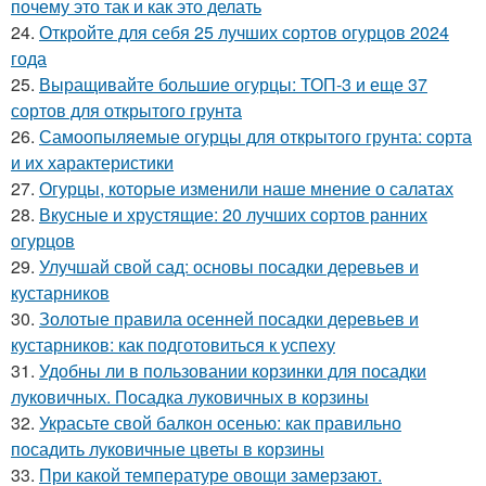
почему это так и как это делать
24.
Откройте для себя 25 лучших сортов огурцов 2024
года
25.
Выращивайте большие огурцы: ТОП-3 и еще 37
сортов для открытого грунта
26.
Самоопыляемые огурцы для открытого грунта: сорта
и их характеристики
27.
Огурцы, которые изменили наше мнение о салатах
28.
Вкусные и хрустящие: 20 лучших сортов ранних
огурцов
29.
Улучшай свой сад: основы посадки деревьев и
кустарников
30.
Золотые правила осенней посадки деревьев и
кустарников: как подготовиться к успеху
31.
Удобны ли в пользовании корзинки для посадки
луковичных. Посадка луковичных в корзины
32.
Украсьте свой балкон осенью: как правильно
посадить луковичные цветы в корзины
33.
При какой температуре овощи замерзают.