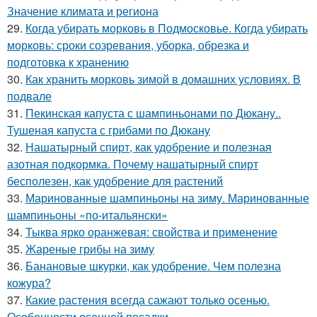
Значение климата и региона
29.
Когда убирать морковь в Подмосковье. Когда убирать
морковь: сроки созревания, уборка, обрезка и
подготовка к хранению
30.
Как хранить морковь зимой в домашних условиях. В
подвале
31.
Пекинская капуста с шампиньонами по Дюкану..
Тушеная капуста с грибами по Дюкану
32.
Нашатырный спирт, как удобрение и полезная
азотная подкормка. Почему нашатырный спирт
бесполезен, как удобрение для растений
33.
Маринованные шампиньоны на зиму. Маринованные
шампиньоны «по-итальянски»
34.
Тыква ярко оранжевая: свойства и применение
35.
Жареные грибы на зиму
36.
Банановые шкурки, как удобрение. Чем полезна
кожура?
37.
Какие растения всегда сажают только осенью.
Особенности осенней посадки