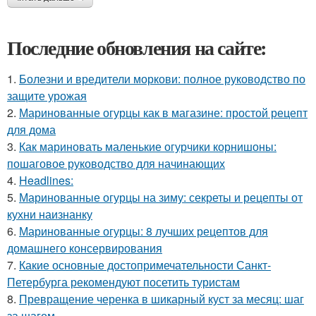
Последние обновления на сайте:
1.
Болезни и вредители моркови: полное руководство по
защите урожая
2.
Маринованные огурцы как в магазине: простой рецепт
для дома
3.
Как мариновать маленькие огурчики корнишоны:
пошаговое руководство для начинающих
4.
Headlines:
5.
Маринованные огурцы на зиму: секреты и рецепты от
кухни наизнанку
6.
Маринованные огурцы: 8 лучших рецептов для
домашнего консервирования
7.
Какие основные достопримечательности Санкт-
Петербурга рекомендуют посетить туристам
8.
Превращение черенка в шикарный куст за месяц: шаг
за шагом